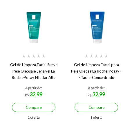
★
★
★
★
★
★
★
★
★
★
Gel de Limpeza Facial Suave
Gel de Limpeza Facial para
Pele Oleosa e Sensível La
Pele Oleosa La Roche-Posay -
Roche-Posay Effaclar Alta
Effaclar Concentrado
Tolerância
A partir de:
A partir de:
32,99
32,99
R$
R$
Compare
Compare
1 oferta
1 oferta