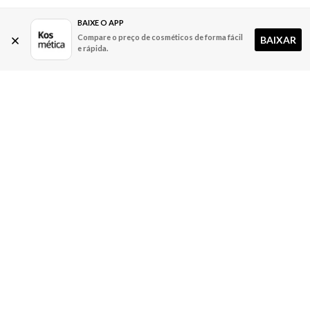
BAIXE O APP
Compare o preço de cosméticos de forma fácil
BAIXAR
e rápida.
A Kosmética
Redes Sociais
Baixe o App
Sobre nós