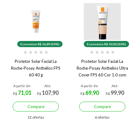
Economize R$ 36,89 (34%)
Economize R$ 30,00 (30%)
★
★
★
★
★
★
★
★
★
★
Protetor Solar Facial La
Protetor Solar Facial La
Roche-Posay Anthelios FPS
Roche-Posay Anthelios Ultra
60 40 g
Cover FPS 60 Cor 1.0 com
30g
A partir de:
Até:
A partir de:
Até:
71,01
107,90
69,90
99,90
R$
R$
R$
R$
Compare
Compare
12 ofertas
6 ofertas