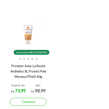
Economize R$ 25,00 (25%)
★
★
★
★
★
Protetor Solar La Roche
Anthelios XL Protect Pele
Morena FPS60 40g
A partir de:
Até:
73,99
98,99
R$
R$
Compare