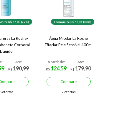
mize R$ 56,00 (29%)
Economize R$ 55,31 (30%)
Surgras La Roche-
Água Micelar La Roche
abonete Corporal
Effaclar Pele Sensível 400ml
Líquido
e:
Até:
A partir de:
Até:
99
190,99
124,59
179,90
R$
R$
R$
Compare
Compare
8 ofertas
7 ofertas