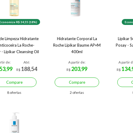
Economize R$ 34,55 (18%)
Econo
de Limpeza Hidratante
Hidratante Corporal La
Lipikar 
nticoceira La Roche-
Roche Lipikar Baume AP+M
Posay - S
 - Lipikar Cleansing Oil
400ml
AP+
rtir de:
Até:
A partir de:
A partir d
53,99
188,54
203,99
134,
R$
R$
R$
Compare
Compare
8 ofertas
2 ofertas