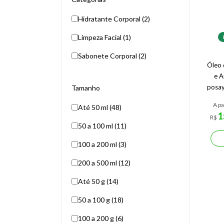
Hidratante Corporal (2)
Limpeza Facial (1)
Sabonete Corporal (2)
Óleo 
e A
posay
Tamanho
A pa
Até 50 ml (48)
1
R$
50 a 100 ml (11)
100 a 200 ml (3)
200 a 500 ml (12)
Até 50 g (14)
50 a 100 g (18)
100 a 200 g (6)