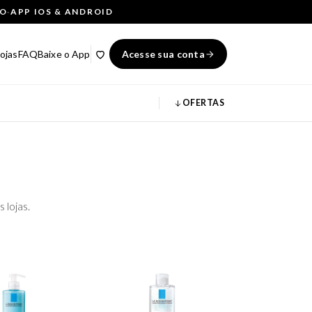
ÇO
·
APP IOS & ANDROID
ojas
FAQ
Baixe o App
Acesse sua conta
OFERTAS
 lojas.