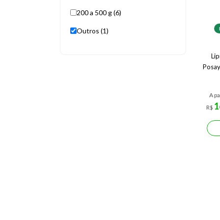
200 a 500 g (6)
Outros (1)
Li
Posay
A pa
1
R$