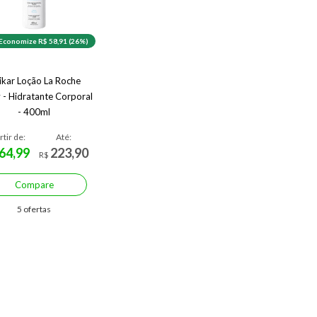
Economize R$ 58,91 (26%)
pikar Loção La Roche
 - Hidratante Corporal
- 400ml
rtir de:
Até:
64,99
223,90
R$
Compare
5 ofertas