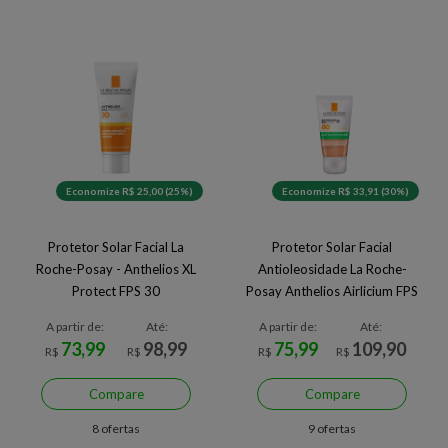
Economize R$ 25,00 (25%)
Economize R$ 33,91 (30%)
Protetor Solar Facial La
Protetor Solar Facial
Roche-Posay - Anthelios XL
Antioleosidade La Roche-
Protect FPS 30
Posay Anthelios Airlicium FPS
80 3.0 40 g 3.0
A partir de:
Até:
A partir de:
Até:
73,99
98,99
75,99
109,90
R$
R$
R$
R$
Compare
Compare
8 ofertas
9 ofertas