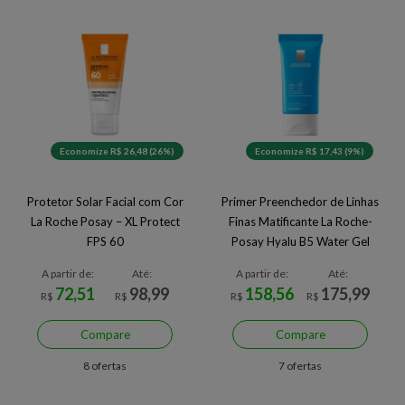
Economize R$ 26,48 (26%)
Economize R$ 17,43 (9%)
Protetor Solar Facial com Cor
Primer Preenchedor de Linhas
La Roche Posay – XL Protect
Finas Matificante La Roche-
FPS 60
Posay Hyalu B5 Water Gel
A partir de:
Até:
A partir de:
Até:
72,51
98,99
158,56
175,99
R$
R$
R$
R$
Compare
Compare
8 ofertas
7 ofertas