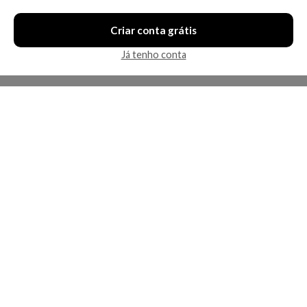
Criar conta grátis
Já tenho conta
A Kosmética
Redes Sociais
Baixe o App