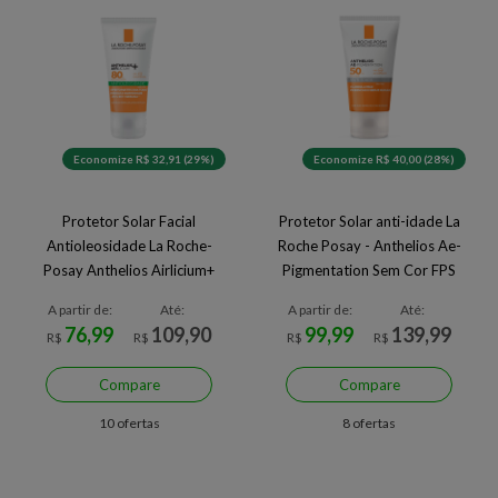
Economize R$ 32,91 (29%)
Economize R$ 40,00 (28%)
Protetor Solar Facial
Protetor Solar anti-idade La
Antioleosidade La Roche-
Roche Posay - Anthelios Ae-
Posay Anthelios Airlicium+
Pigmentation Sem Cor FPS
FPS80
50
A partir de:
Até:
A partir de:
Até:
76,99
109,90
99,99
139,99
R$
R$
R$
R$
Compare
Compare
10 ofertas
8 ofertas