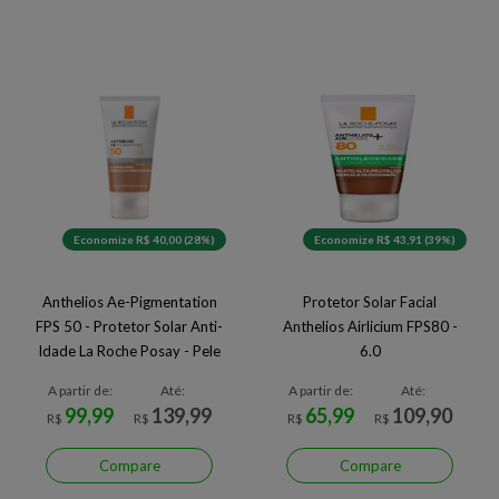
Economize R$ 40,00 (28%)
Economize R$ 43,91 (39%)
Anthelios Ae-Pigmentation
Protetor Solar Facial
FPS 50 - Protetor Solar Anti-
Anthelios Airlicium FPS80 -
Idade La Roche Posay - Pele
6.0
Morena
A partir de:
Até:
A partir de:
Até:
99,99
139,99
65,99
109,90
R$
R$
R$
R$
Compare
Compare