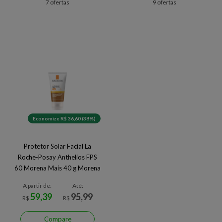
7 ofertas
9 ofertas
Economize R$ 36,60 (38%)
Protetor Solar Facial La
Roche-Posay Anthelios FPS
60 Morena Mais 40 g Morena
Mais
A partir de:
Até:
59,39
95,99
R$
R$
Compare