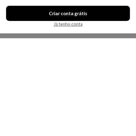
Criar conta grátis
Já tenho conta
A Kosmética
Redes Sociais
Baixe o App