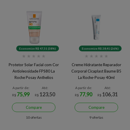
Economize R$ 47,51 (38%)
Economize R$ 28,41 (26%)
★
★
★
★
★
★
★
★
★
★
Protetor Solar Facial com Cor
Creme Hidratante Reparador
Antioleosidade FPS80 La
Corporal Cicaplast Baume B5
Roche Posay Anthelios
La Roche-Posay 40ml
Airlicium+ 40g
A partir de:
Até:
A partir de:
Até:
75,99
123,50
77,90
106,31
R$
R$
R$
R$
Compare
Compare
10 ofertas
9 ofertas