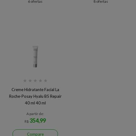
6 ofertas
8 ofertas
★
★
★
★
★
Creme Hidratante Facial La
Roche-Posay Hyalu B5 Repair
40 ml 40 ml
A partir de:
354,99
R$
Compare