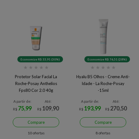
Economize R$ 33,91 (30%)
Economize R$ 76,51 (28%)
★
★
★
★
★
★
★
★
★
★
Protetor Solar Facial La
Hyalu B5 Olhos - Creme Anti-
Roche-Posay Anthelios
Idade - La Roche-Posay
Fps80 Cor 2.0 40g
-15ml
A partir de:
Até:
A partir de:
Até:
75,99
109,90
193,99
270,50
R$
R$
R$
R$
Compare
Compare
10 ofertas
8 ofertas