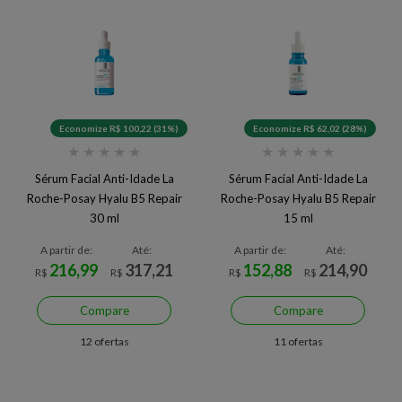
Economize R$ 100,22 (31%)
Economize R$ 62,02 (28%)
★
★
★
★
★
★
★
★
★
★
Sérum Facial Anti-Idade La
Sérum Facial Anti-Idade La
Roche-Posay Hyalu B5 Repair
Roche-Posay Hyalu B5 Repair
30 ml
15 ml
A partir de:
Até:
A partir de:
Até:
216,99
317,21
152,88
214,90
R$
R$
R$
R$
Compare
Compare
12 ofertas
11 ofertas