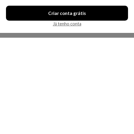
Criar conta grátis
Já tenho conta
A Kosmética
Redes Sociais
Baixe o App