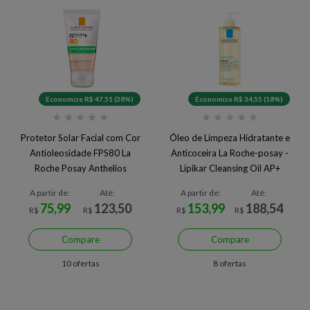
Economize R$ 47,51 (38%)
Economize R$ 34,55 (18%)
★
★
★
★
★
★
★
★
★
★
Protetor Solar Facial com Cor
Óleo de Limpeza Hidratante e
Antioleosidade FPS80 La
Anticoceira La Roche-posay -
Roche Posay Anthelios
Lipikar Cleansing Oil AP+
Airlicium+ 40g
A partir de:
Até:
A partir de:
Até:
75,99
123,50
153,99
188,54
R$
R$
R$
R$
Compare
Compare
10 ofertas
8 ofertas