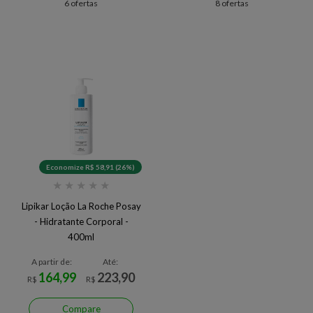
6 ofertas
8 ofertas
Economize R$ 58,91 (26%)
★
★
★
★
★
Lipikar Loção La Roche Posay
- Hidratante Corporal -
400ml
A partir de:
Até:
164,99
223,90
R$
R$
Compare