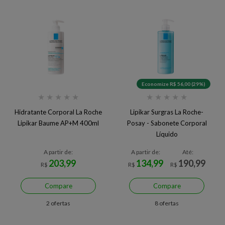
Economize R$ 56,00 (29%)
★
★
★
★
★
★
★
★
★
★
Hidratante Corporal La Roche
Lipikar Surgras La Roche-
Lipikar Baume AP+M 400ml
Posay - Sabonete Corporal
Líquido
A partir de:
A partir de:
Até:
203,99
134,99
190,99
R$
R$
R$
Compare
Compare
2 ofertas
8 ofertas