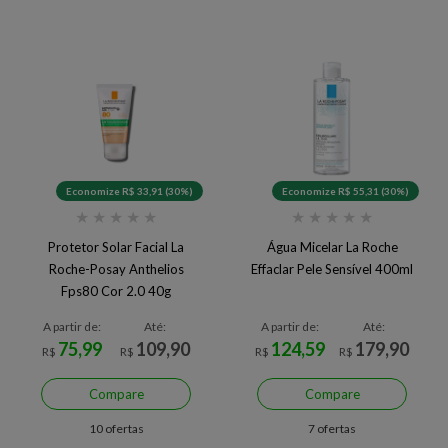
Economize R$ 33,91 (30%)
Economize R$ 55,31 (30%)
★
★
★
★
★
★
★
★
★
★
Protetor Solar Facial La
Água Micelar La Roche
Roche-Posay Anthelios
Effaclar Pele Sensível 400ml
Fps80 Cor 2.0 40g
A partir de:
Até:
A partir de:
Até:
75,99
109,90
124,59
179,90
R$
R$
R$
R$
Compare
Compare
10 ofertas
7 ofertas