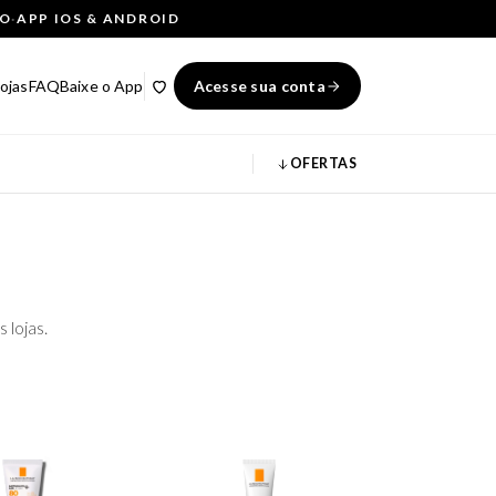
ÇO
·
APP IOS & ANDROID
ojas
FAQ
Baixe o App
Acesse sua conta
OFERTAS
 lojas.