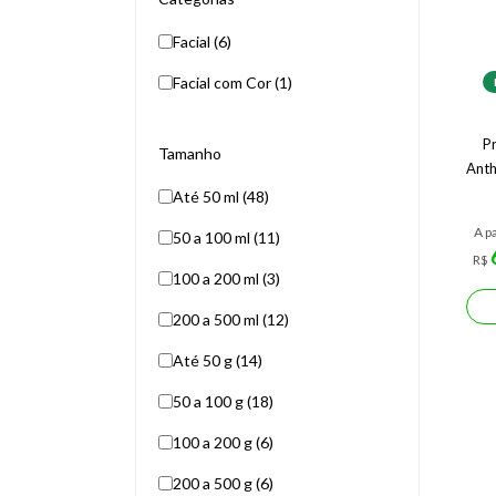
Facial (6)
Facial com Cor (1)
Pr
Tamanho
Anth
Até 50 ml (48)
A pa
50 a 100 ml (11)
R$
100 a 200 ml (3)
200 a 500 ml (12)
Até 50 g (14)
50 a 100 g (18)
100 a 200 g (6)
200 a 500 g (6)