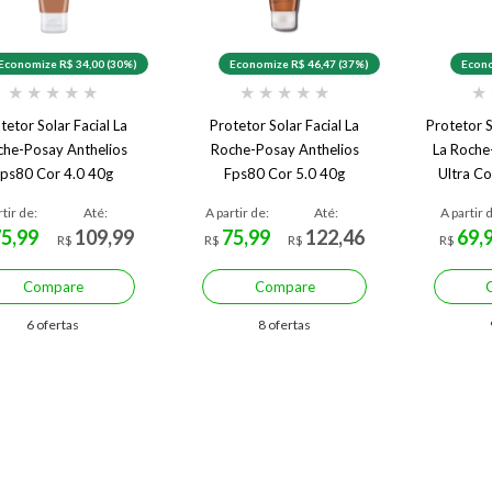
Economize R$ 34,00 (30%)
Economize R$ 46,47 (37%)
Econo
★
★
★
★
★
★
★
★
★
★
★
tetor Solar Facial La
Protetor Solar Facial La
Protetor S
che-Posay Anthelios
Roche-Posay Anthelios
La Roche
ps80 Cor 4.0 40g
Fps80 Cor 5.0 40g
Ultra Co
rtir de:
Até:
A partir de:
Até:
A partir 
75,99
109,99
75,99
122,46
69,
R$
R$
R$
R$
Compare
Compare
6 ofertas
8 ofertas