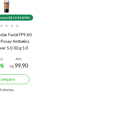
mize R$ 29,94 (29%)
★
★
★
★
olar Facial FPS 60
-Posay Anthelios
ver 5.0 30 g 5.0
de:
Até:
96
99,90
R$
Compare
9 ofertas