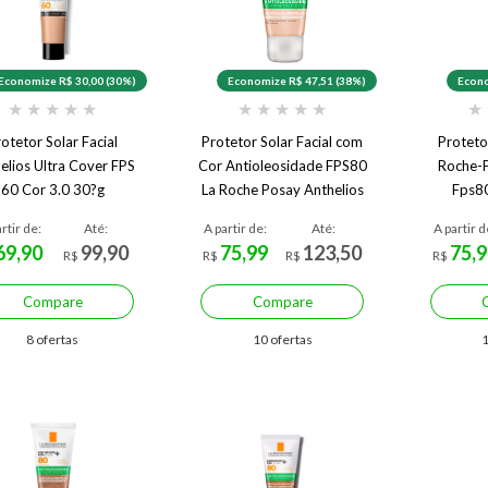
Economize R$ 30,00 (30%)
Economize R$ 47,51 (38%)
Econo
★
★
★
★
★
★
★
★
★
★
★
otetor Solar Facial
Protetor Solar Facial com
Protetor
elios Ultra Cover FPS
Cor Antioleosidade FPS80
Roche-P
60 Cor 3.0 30?g
La Roche Posay Anthelios
Fps80
Airlicium+ 40g
rtir de:
Até:
A partir de:
Até:
A partir d
69,90
99,90
75,99
123,50
75,9
R$
R$
R$
R$
Compare
Compare
8 ofertas
10 ofertas
1