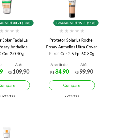
mize R$ 33,91 (30%)
Economize R$ 15,00 (15%)
★
★
★
★
★
★
★
★
★
 Solar Facial La
Protetor Solar La Roche-
osay Anthelios
Posay Anthelios Ultra Cover
 Cor 2.0 40g
Facial Cor 2.5 Fps60 30g
Cor 2.5
e:
Até:
A partir de:
Até:
9
109,90
84,90
99,90
R$
R$
R$
Compare
Compare
0 ofertas
7 ofertas