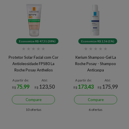
Economize R$ 47,51 (38%)
Economize R$ 2,56 (1%)
★
★
★
★
★
★
★
★
★
★
Protetor Solar Facial com Cor
Kerium Shampoo-Gel La
Antioleosidade FPS80 La
Roche Posay - Shampoo
Roche Posay Anthelios
Anticaspa
Airlicium+ 40g
A partir de:
Até:
A partir de:
Até:
75,99
123,50
173,43
175,99
R$
R$
R$
R$
Compare
Compare
10 ofertas
6 ofertas