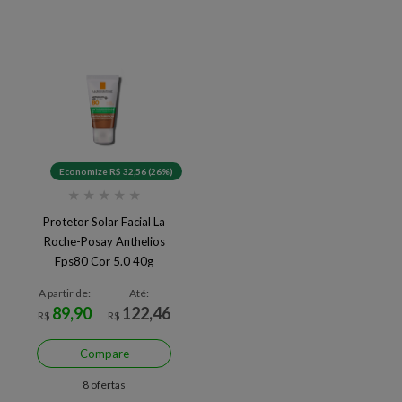
Economize R$ 32,56 (26%)
★
★
★
★
★
Protetor Solar Facial La
Roche-Posay Anthelios
Fps80 Cor 5.0 40g
A partir de:
Até:
89,90
122,46
R$
R$
Compare
8 ofertas