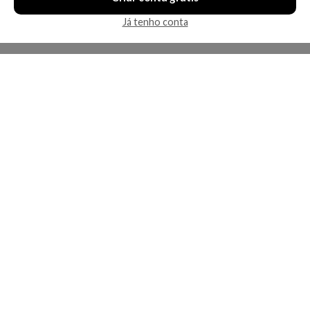
Já tenho conta
A Kosmética
Redes Sociais
Baixe o App
Sobre nós