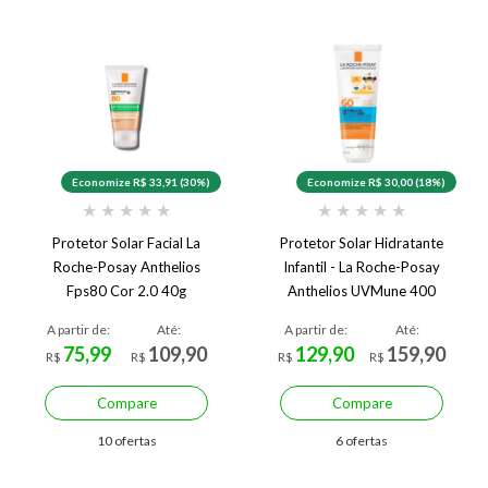
Economize R$ 33,91 (30%)
Economize R$ 30,00 (18%)
★
★
★
★
★
★
★
★
★
★
Protetor Solar Facial La
Protetor Solar Hidratante
Roche-Posay Anthelios
Infantil - La Roche-Posay
Fps80 Cor 2.0 40g
Anthelios UVMune 400
Dermo-Pediatrics FPS60 -
A partir de:
Até:
A partir de:
Até:
75ml
75,99
109,90
129,90
159,90
R$
R$
R$
R$
Compare
Compare
10 ofertas
6 ofertas