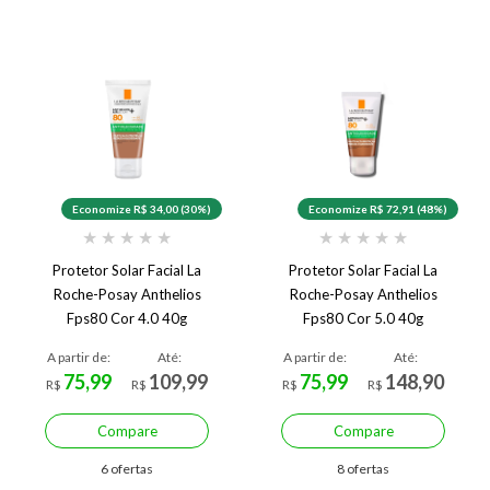
Economize R$ 34,00 (30%)
Economize R$ 72,91 (48%)
★
★
★
★
★
★
★
★
★
★
Protetor Solar Facial La
Protetor Solar Facial La
Roche-Posay Anthelios
Roche-Posay Anthelios
Fps80 Cor 4.0 40g
Fps80 Cor 5.0 40g
A partir de:
Até:
A partir de:
Até:
75,99
109,99
75,99
148,90
R$
R$
R$
R$
Compare
Compare
6 ofertas
8 ofertas