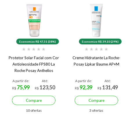
Economize R$ 47,51 (38%)
Economize R$ 39,10 (29%)
★
★
★
★
★
★
★
★
★
★
Protetor Solar Facial com Cor
Creme Hidratante La Roche-
Antioleosidade FPS80 La
Posay Lipkar Baume AP+M
Roche Posay Anthelios
Airlicium+ 40g
A partir de:
Até:
A partir de:
Até:
75,99
123,50
92,39
131,49
R$
R$
R$
R$
Compare
Compare
10 ofertas
3 ofertas