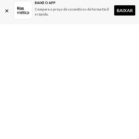
BAIXE O APP
Compare o preço de cosméticos de forma fácil
BAIXAR
e rápida.
A Kosmética
Redes Sociais
Baixe o App
Sobre nós