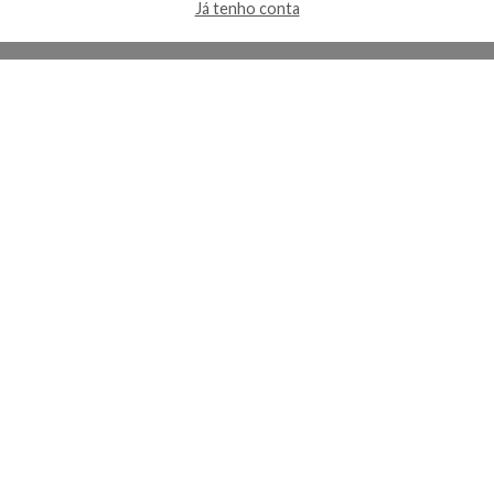
Já tenho conta
A Kosmética
Redes Sociais
Baixe o App
Sobre nós
Contato