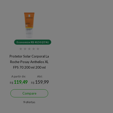
Economize R$ 40,50 (25%)
★
★
★
★
★
Protetor Solar Corporal La
Roche-Posay Anthelios XL
FPS 70 200 ml 200 ml
A partir de:
Até:
119,49
159,99
R$
R$
Compare
9 ofertas