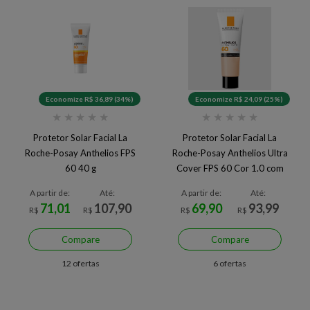
Economize R$ 36,89 (34%)
Economize R$ 24,09 (25%)
★
★
★
★
★
★
★
★
★
★
Protetor Solar Facial La
Protetor Solar Facial La
Roche-Posay Anthelios FPS
Roche-Posay Anthelios Ultra
60 40 g
Cover FPS 60 Cor 1.0 com
30g
A partir de:
Até:
A partir de:
Até:
71,01
107,90
69,90
93,99
R$
R$
R$
R$
Compare
Compare
12 ofertas
6 ofertas