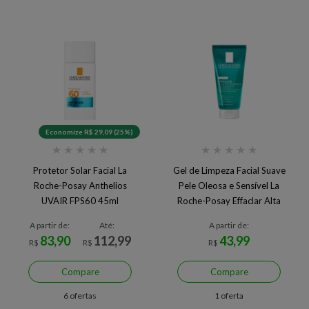
Economize R$ 29,09 (25%)
★
★
★
★
★
★
★
★
★
★
Protetor Solar Facial La
Gel de Limpeza Facial Suave
Roche-Posay Anthelios
Pele Oleosa e Sensível La
UVAIR FPS60 45ml
Roche-Posay Effaclar Alta
Tolerância
A partir de:
Até:
A partir de:
83,90
112,99
43,99
R$
R$
R$
Compare
Compare
6 ofertas
1 oferta