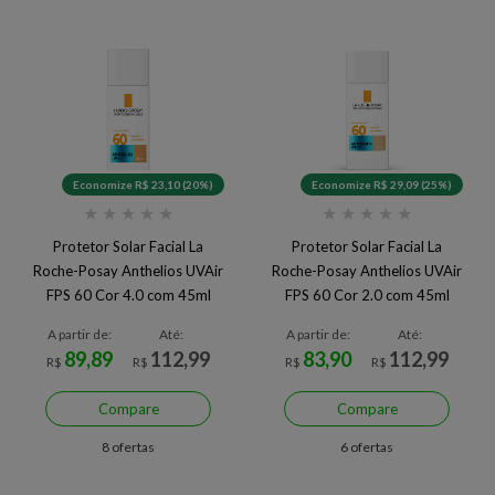
Economize R$ 23,10 (20%)
Economize R$ 29,09 (25%)
★
★
★
★
★
★
★
★
★
★
Protetor Solar Facial La
Protetor Solar Facial La
Roche-Posay Anthelios UVAir
Roche-Posay Anthelios UVAir
FPS 60 Cor 4.0 com 45ml
FPS 60 Cor 2.0 com 45ml
A partir de:
Até:
A partir de:
Até:
89,89
112,99
83,90
112,99
R$
R$
R$
R$
Compare
Compare
8 ofertas
6 ofertas