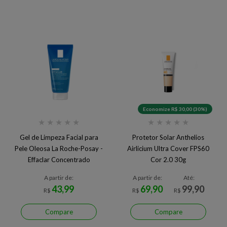
Economize R$ 30,00 (30%)
★
★
★
★
★
★
★
★
★
★
Gel de Limpeza Facial para
Protetor Solar Anthelios
Pele Oleosa La Roche-Posay -
Airlicium Ultra Cover FPS60
Effaclar Concentrado
Cor 2.0 30g
A partir de:
A partir de:
Até:
43,99
69,90
99,90
R$
R$
R$
Compare
Compare