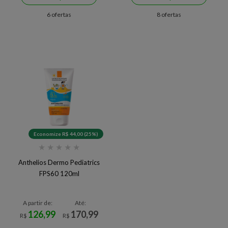
6 ofertas
8 ofertas
Economize R$ 44,00 (25%)
★
★
★
★
★
Anthelios Dermo Pediatrics
FPS60 120ml
A partir de:
Até:
126,99
170,99
R$
R$