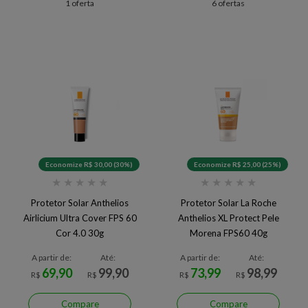
1 oferta
6 ofertas
Economize R$ 30,00 (30%)
Economize R$ 25,00 (25%)
★
★
★
★
★
★
★
★
★
★
Protetor Solar Anthelios
Protetor Solar La Roche
Airlicium Ultra Cover FPS 60
Anthelios XL Protect Pele
Cor 4.0 30g
Morena FPS60 40g
A partir de:
Até:
A partir de:
Até:
69,90
99,90
73,99
98,99
R$
R$
R$
R$
Compare
Compare