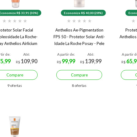
Economize R$ 33,91 (30%)
Economize R$ 40,00 (28%)
Econo
★
★
★
★
★
★
★
★
★
★
★
otetor Solar Facial
Anthelios Ae-Pigmentation
Protet
oleosidade La Roche-
FPS 50 - Protetor Solar Anti-
Anthelios
y Anthelios Airlicium
Idade La Roche Posay - Pele
PS 80 3.0 40 g 3.0
Morena
rtir de:
Até:
A partir de:
Até:
A partir d
75,99
109,90
99,99
139,99
65,9
R$
R$
R$
R$
Compare
Compare
9 ofertas
8 ofertas