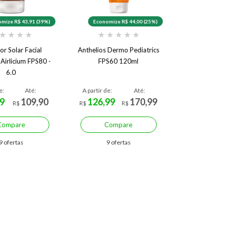
mize R$ 43,91 (39%)
Economize R$ 44,00 (25%)
★
★
★
★
★
★
★
★
★
or Solar Facial
Anthelios Dermo Pediatrics
 Airlicium FPS80 -
FPS60 120ml
6.0
e:
Até:
A partir de:
Até:
9
109,90
126,99
170,99
R$
R$
R$
Compare
Compare
9 ofertas
9 ofertas