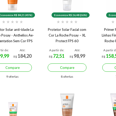
Economize R$ 84,21 (45%)
Economize R$ 26,48 (26%)
Econo
★
★
★
★
★
★
★
★
★
★
★
tor Solar anti-idade La
Protetor Solar Facial com
Primer 
 Posay - Anthelios Ae-
Cor La Roche Posay – XL
Linhas Fi
entation Sem Cor FPS
Protect FPS 60
Roche-
50
W
rtir de:
Até:
A partir de:
Até:
A partir d
99,99
184,20
72,51
98,99
158,
R$
R$
R$
R$
Compare
Compare
9 ofertas
8 ofertas