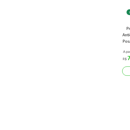
Pr
Anti
Posa
F
A pa
R$