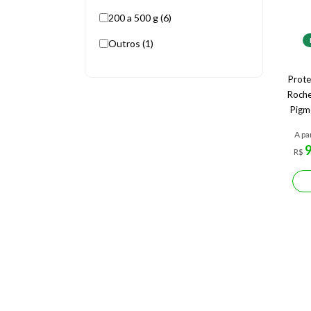
200 a 500 g (6)
Outros (1)
Prote
Roche
Pigm
A pa
R$