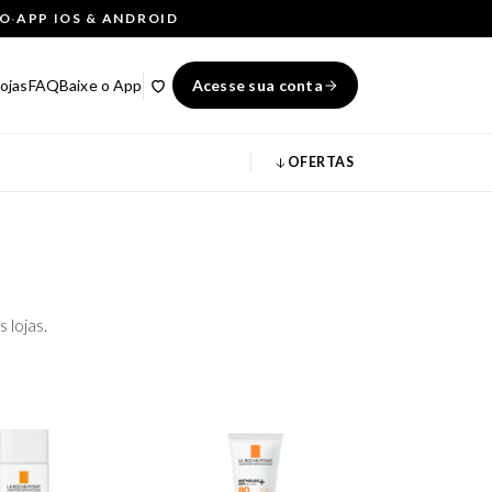
ÇO
·
APP IOS & ANDROID
ojas
FAQ
Baixe o App
Acesse sua conta
OFERTAS
 lojas.