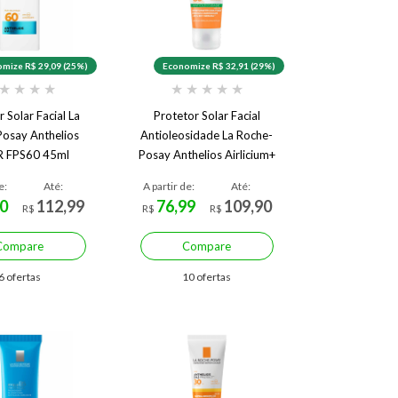
mize R$ 29,09 (25%)
Economize R$ 32,91 (29%)
★
★
★
★
★
★
★
★
★
 Solar Facial La
Protetor Solar Facial
osay Anthelios
Antioleosidade La Roche-
R FPS60 45ml
Posay Anthelios Airlicium+
FPS80
e:
Até:
A partir de:
Até:
0
112,99
76,99
109,90
R$
R$
R$
Compare
Compare
6 ofertas
10 ofertas