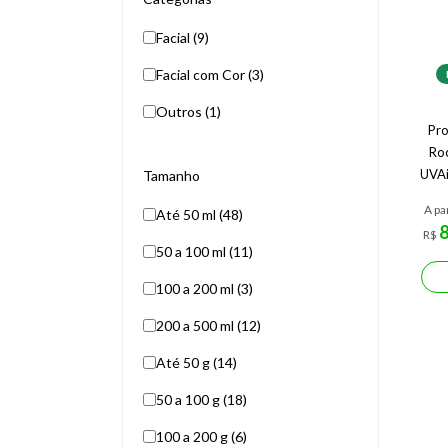
Facial (9)
Facial com Cor (3)
Outros (1)
Pro
Ro
UVAi
Tamanho
A pa
Até 50 ml (48)
R$
50 a 100 ml (11)
100 a 200 ml (3)
200 a 500 ml (12)
Até 50 g (14)
50 a 100 g (18)
100 a 200 g (6)