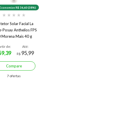
Economize R$ 36,60 (38%)
★
★
★
★
★
tetor Solar Facial La
e-Posay Anthelios FPS
 Morena Mais 40 g
Morena Mais
rtir de:
Até:
59,39
95,99
R$
Compare
7 ofertas