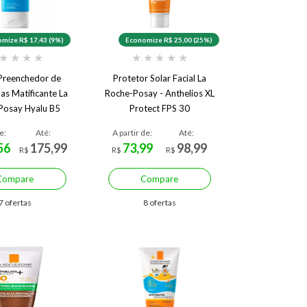
mize R$ 17,43 (9%)
Economize R$ 25,00 (25%)
★
★
★
★
★
★
★
★
★
Preenchedor de
Protetor Solar Facial La
nas Matificante La
Roche-Posay - Anthelios XL
Posay Hyalu B5
Protect FPS 30
ater Gel
e:
Até:
A partir de:
Até:
56
175,99
73,99
98,99
R$
R$
R$
Compare
Compare
7 ofertas
8 ofertas