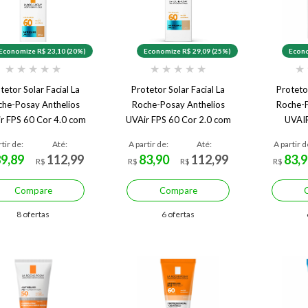
Economize R$ 23,10 (20%)
Economize R$ 29,09 (25%)
Econo
★
★
★
★
★
★
★
★
★
★
★
tetor Solar Facial La
Protetor Solar Facial La
Protetor
che-Posay Anthelios
Roche-Posay Anthelios
Roche-P
r FPS 60 Cor 4.0 com
UVAir FPS 60 Cor 2.0 com
UVAI
45ml
45ml
rtir de:
Até:
A partir de:
Até:
A partir d
89,89
112,99
83,90
112,99
83,9
R$
R$
R$
R$
Compare
Compare
8 ofertas
6 ofertas