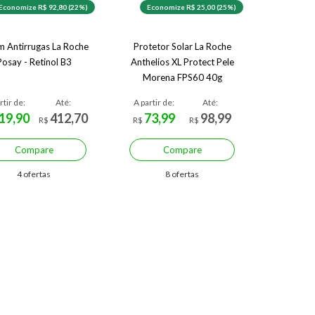
Economize R$ 92,80 (22%)
Economize R$ 25,00 (25%)
m Antirrugas La Roche
Protetor Solar La Roche
Posay - Retinol B3
Anthelios XL Protect Pele
Morena FPS60 40g
rtir de:
Até:
A partir de:
Até:
19,90
412,70
73,99
98,99
R$
R$
R$
Compare
Compare
4 ofertas
8 ofertas