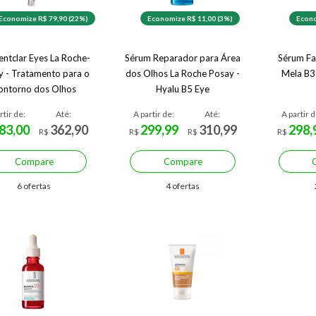
Economize R$ 79,90 (22%)
Economize R$ 11,00 (3%)
Econo
ntclar Eyes La Roche-
Sérum Reparador para Área
Sérum Fa
y - Tratamento para o
dos Olhos La Roche Posay -
Mela B3
ontorno dos Olhos
Hyalu B5 Eye
rtir de:
Até:
A partir de:
Até:
A partir d
83,00
362,90
299,99
310,99
298,
R$
R$
R$
R$
Compare
Compare
6 ofertas
4 ofertas