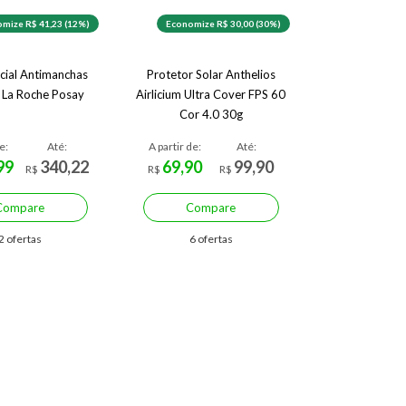
mize R$ 41,23 (12%)
Economize R$ 30,00 (30%)
cial Antimanchas
Protetor Solar Anthelios
 La Roche Posay
Airlicium Ultra Cover FPS 60
Cor 4.0 30g
e:
Até:
A partir de:
Até:
99
340,22
69,90
99,90
R$
R$
R$
Compare
Compare
2 ofertas
6 ofertas