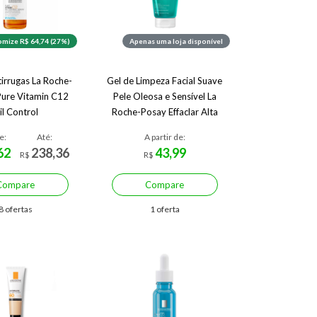
mize R$ 64,74 (27%)
Apenas uma loja disponível
irrugas La Roche-
Gel de Limpeza Facial Suave
Pure Vitamin C12
Pele Oleosa e Sensível La
il Control
Roche-Posay Effaclar Alta
Tolerância
e:
Até:
A partir de:
62
238,36
43,99
R$
R$
Compare
Compare
8 ofertas
1 oferta