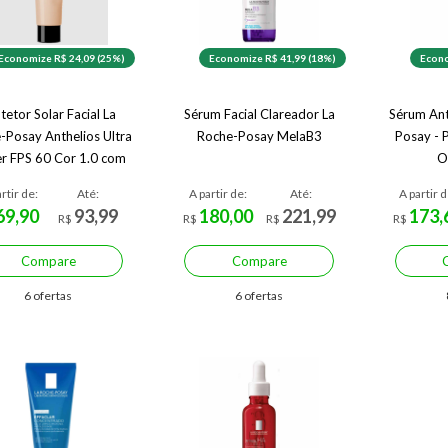
Economize R$ 24,09 (25%)
Economize R$ 41,99 (18%)
Econo
tetor Solar Facial La
Sérum Facial Clareador La
Sérum Ant
-Posay Anthelios Ultra
Roche-Posay MelaB3
Posay - 
r FPS 60 Cor 1.0 com
O
30g
rtir de:
Até:
A partir de:
Até:
A partir d
69,90
93,99
180,00
221,99
173,
R$
R$
R$
R$
Compare
Compare
6 ofertas
6 ofertas