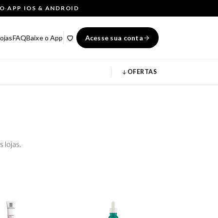
ÇO
·
APP IOS & ANDROID
ojas
FAQ
Baixe o App
Acesse sua conta
OFERTAS
 lojas.