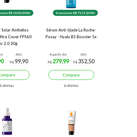
mize R$ 30,00 (30%)
Economize R$ 72,51 (20%)
 Solar Anthelios
Sérum Anti-Idade La Roche-
 Ultra Cover FPS60
Posay - Hyalu B5 Booster 5x
r 2.0 30g
de:
Até:
A partir de:
Até:
90
99,90
279,99
352,50
R$
R$
R$
Compare
Compare
6 ofertas
6 ofertas