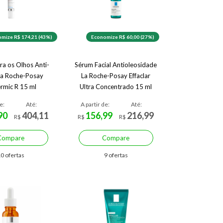
mize R$ 174,21 (43%)
Economize R$ 60,00 (27%)
ra os Olhos Anti-
Sérum Facial Antioleosidade
La Roche-Posay
La Roche-Posay Effaclar
rmic R 15 ml
Ultra Concentrado 15 ml
e:
Até:
A partir de:
Até:
90
404,11
156,99
216,99
R$
R$
R$
Compare
Compare
0 ofertas
9 ofertas