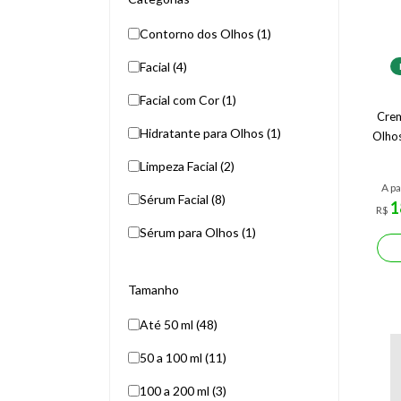
Contorno dos Olhos (1)
Facial (4)
Facial com Cor (1)
Crem
Hidratante para Olhos (1)
Olho
Limpeza Facial (2)
A pa
Sérum Facial (8)
1
R$
Sérum para Olhos (1)
Tamanho
Até 50 ml (48)
50 a 100 ml (11)
100 a 200 ml (3)