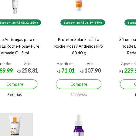
Economize R$ 68,32 (26%)
Economize R$ 36,89 (34%)
Econo
e Antirrugas para os
Protetor Solar Facial La
Sérum pa
s La Roche-Posay Pure
Roche-Posay Anthelios FPS
Idade 
Vitamin C 15 ml
60 40 g
Rede
rtir de:
Até:
A partir de:
Até:
A partir d
89,99
258,31
71,01
107,90
229,
R$
R$
R$
R$
Compare
Compare
8 ofertas
11 ofertas
1