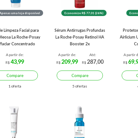
Apenas uma loja disponível
Economize R$ 77,01 (26%)
Econo
de Limpeza Facial para
Sérum Antirrugas Profundas
Protetor
Oleosa La Roche-Posay
La Roche-Posay Retinol HA
Airlicium
Effaclar Concentrado
Booster 2x
Co
A partir de:
A partir de:
Até:
A partir 
43,99
209,99
287,00
69,
R$
R$
R$
R$
Compare
Compare
1 oferta
5 ofertas