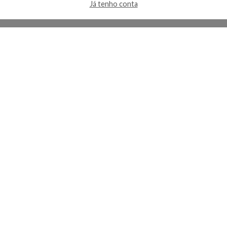
Já tenho conta
A Kosmética
Redes Sociais
Baixe o App
Sobre nós
Contato