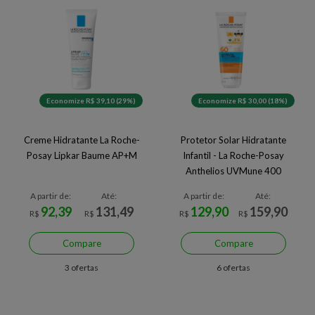
Economize R$ 39,10 (29%)
Economize R$ 30,00 (18%)
Creme Hidratante La Roche-
Protetor Solar Hidratante
Posay Lipkar Baume AP+M
Infantil - La Roche-Posay
Anthelios UVMune 400
Dermo-Pediatrics FPS60 -
A partir de:
Até:
A partir de:
Até:
75ml
92,39
131,49
129,90
159,90
R$
R$
R$
R$
Compare
Compare
3 ofertas
6 ofertas