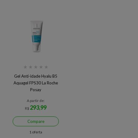
★
★
★
★
★
Gel Anti-idade Hyalu B5
Aquagel FPS30 La Roche
Posay
A partir de:
293,99
R$
Compare
1 oferta