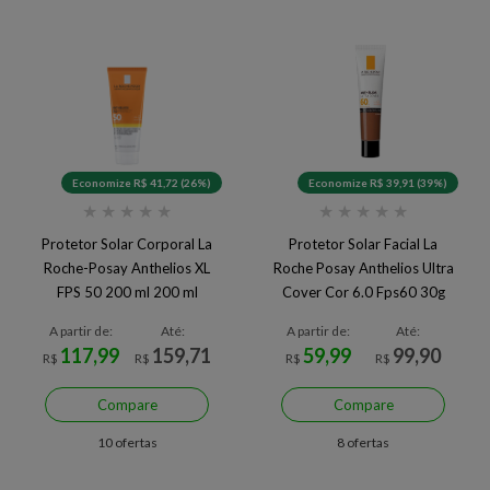
Economize R$ 41,72 (26%)
Economize R$ 39,91 (39%)
★
★
★
★
★
★
★
★
★
★
Protetor Solar Corporal La
Protetor Solar Facial La
Roche-Posay Anthelios XL
Roche Posay Anthelios Ultra
FPS 50 200 ml 200 ml
Cover Cor 6.0 Fps60 30g
A partir de:
Até:
A partir de:
Até:
117,99
159,71
59,99
99,90
R$
R$
R$
R$
Compare
Compare
10 ofertas
8 ofertas