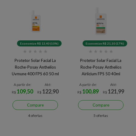
Economize R$ 13,40 (10%)
Economize R$ 21,10 (17%)
★
★
★
★
★
★
★
★
★
★
Protetor Solar Facial La
Protetor Solar Facial La
Roche-Posay Anthelios
Roche-Posay Anthelios
Uvmune 400 FPS 60 50 ml
Airlicium FPS 50 40ml
A partir de:
Até:
A partir de:
Até:
109,50
122,90
100,89
121,99
R$
R$
R$
R$
Compare
Compare
4 ofertas
5 ofertas