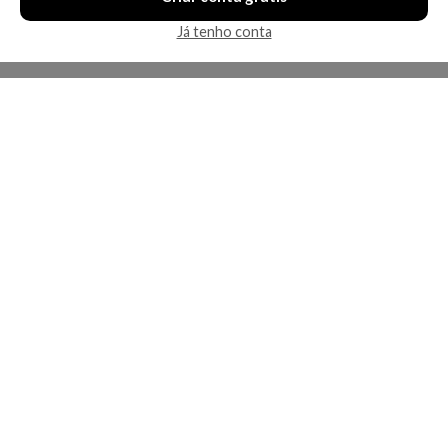
Já tenho conta
A Kosmética
Redes Sociais
Baixe o App
Sobre nós