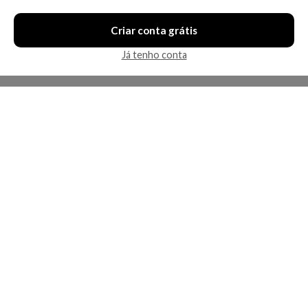
Criar conta grátis
Já tenho conta
A Kosmética
Redes Sociais
Baixe o App