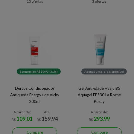
10 ofertas
3 ofertas
Economize R$ 50,93 (31%)
Apenas uma loja disponível
Dercos Condicionador
Gel Anti-idade Hyalu B5
Antiqueda Energy+ de Vichy
Aquagel FPS30 La Roche
200ml
Posay
A partir de:
Até:
A partir de:
109,01
159,94
293,99
R$
R$
R$
Compare
Compare