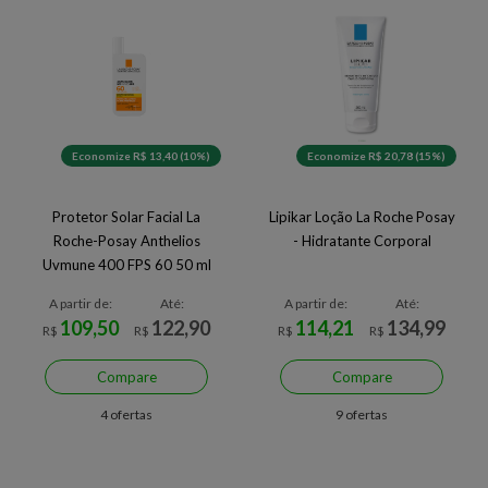
Economize R$ 13,40 (10%)
Economize R$ 20,78 (15%)
Protetor Solar Facial La
Lipikar Loção La Roche Posay
Roche-Posay Anthelios
- Hidratante Corporal
Uvmune 400 FPS 60 50 ml
A partir de:
Até:
A partir de:
Até:
109,50
122,90
114,21
134,99
R$
R$
R$
R$
Compare
Compare
4 ofertas
9 ofertas