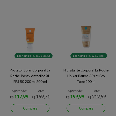
Economize R$ 41,72 (26%)
Economize R$ 12,60 (5%)
Protetor Solar Corporal La
Hidratante Corporal La Roche
Roche-Posay Anthelios XL
Lipikar Baume AP+M Eco
FPS 50 200 ml 200 ml
Tube 200ml
A partir de:
Até:
A partir de:
Até:
117,99
159,71
199,99
212,59
R$
R$
R$
R$
Compare
Compare