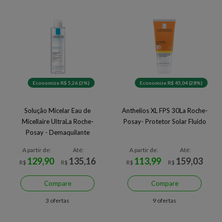
Economize R$ 5,26 (3%)
Economize R$ 45,04 (28%)
Solução Micelar Eau de
Anthelios XL FPS 30La Roche-
Micellaire UltraLa Roche-
Posay- Protetor Solar Fluído
Posay - Demaquilante
A partir de:
Até:
A partir de:
Até:
129,90
135,16
113,99
159,03
R$
R$
R$
R$
Compare
Compare
3 ofertas
9 ofertas