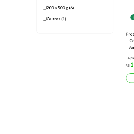
200 a 500 g (6)
Outros (1)
Prot
Co
An
A pa
1
R$