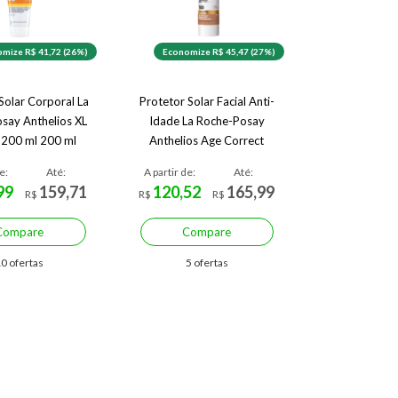
mize R$ 41,72 (26%)
Economize R$ 45,47 (27%)
Solar Corporal La
Protetor Solar Facial Anti-
say Anthelios XL
Idade La Roche-Posay
 200 ml 200 ml
Anthelios Age Correct
FPS50 4.0 50 g
e:
Até:
A partir de:
Até:
99
159,71
120,52
165,99
R$
R$
R$
Compare
Compare
0 ofertas
5 ofertas