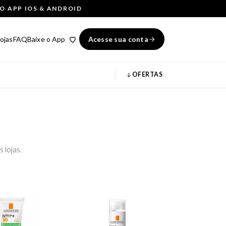
ÇO
·
APP IOS & ANDROID
ojas
FAQ
Baixe o App
Acesse sua conta
OFERTAS
 lojas.