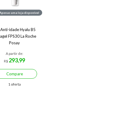
Apenas uma loja disponível
 Anti-idade Hyalu B5
agel FPS30 La Roche
Posay
A partir de:
293,99
R$
Compare
1 oferta