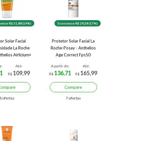
mize R$ 21,88 (19%)
Economize R$ 29,28 (17%)
or Solar Facial
Protetor Solar Facial La
sidade La Roche
Roche-Posay - Anthelios
helios Airlicium+
Age Correct Fps50
FPS30
e:
Até:
A partir de:
Até:
1
109,99
136,71
165,99
R$
R$
R$
Compare
Compare
8 ofertas
7 ofertas