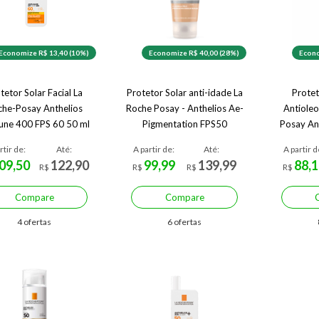
Economize R$ 13,40 (10%)
Economize R$ 40,00 (28%)
Econo
tetor Solar Facial La
Protetor Solar anti-idade La
Protet
che-Posay Anthelios
Roche Posay - Anthelios Ae-
Antioleo
ne 400 FPS 60 50 ml
Pigmentation FPS50
Posay Ant
rtir de:
Até:
A partir de:
Até:
A partir d
09,50
122,90
99,99
139,99
88,1
R$
R$
R$
R$
Compare
Compare
4 ofertas
6 ofertas