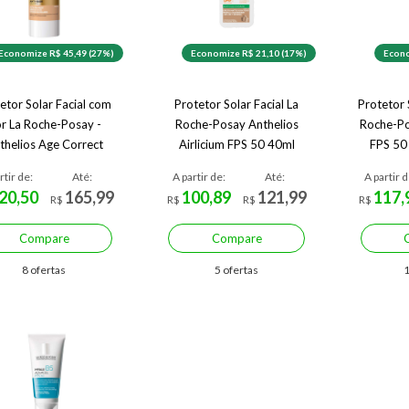
Economize R$ 45,49 (27%)
Economize R$ 21,10 (17%)
Econo
etor Solar Facial com
Protetor Solar Facial La
Protetor 
r La Roche-Posay -
Roche-Posay Anthelios
Roche-Po
thelios Age Correct
Airlicium FPS 50 40ml
FPS 50
Fps50
rtir de:
Até:
A partir de:
Até:
A partir d
20,50
165,99
100,89
121,99
117,
R$
R$
R$
R$
Compare
Compare
8 ofertas
5 ofertas
1