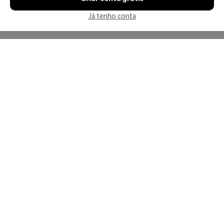
Já tenho conta
A Kosmética
Redes Sociais
Baixe o App
Sobre nós