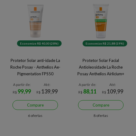
Economize R$ 40,00 (28%)
Economize R$ 21,88 (19%)
Protetor Solar anti-idade La
Protetor Solar Facial
Roche Posay - Anthelios Ae-
Antioleosidade La Roche
Pigmentation FPS50
Posay Anthelios Airlicium+
FPS30
A partir de:
Até:
A partir de:
Até:
99,99
139,99
88,11
109,99
R$
R$
R$
R$
Compare
Compare
6 ofertas
8 ofertas