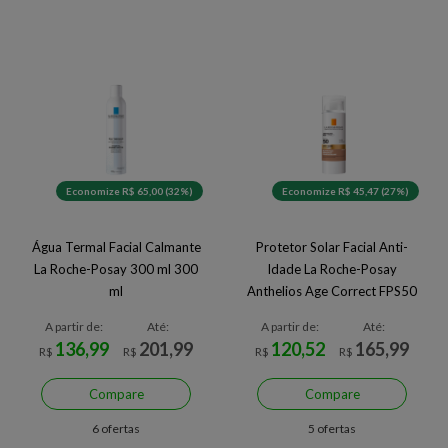
Economize R$ 65,00 (32%)
Economize R$ 45,47 (27%)
Água Termal Facial Calmante
Protetor Solar Facial Anti-
La Roche-Posay 300 ml 300
Idade La Roche-Posay
ml
Anthelios Age Correct FPS50
4.0 50 g
A partir de:
Até:
A partir de:
Até:
136,99
201,99
120,52
165,99
R$
R$
R$
R$
Compare
Compare
6 ofertas
5 ofertas