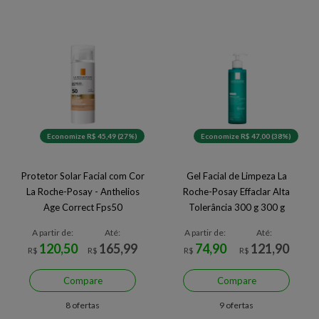
Economize R$ 45,49 (27%)
Economize R$ 47,00 (38%)
Protetor Solar Facial com Cor
Gel Facial de Limpeza La
La Roche-Posay - Anthelios
Roche-Posay Effaclar Alta
Age Correct Fps50
Tolerância 300 g 300 g
A partir de:
Até:
A partir de:
Até:
120,50
165,99
74,90
121,90
R$
R$
R$
R$
Compare
Compare
8 ofertas
9 ofertas