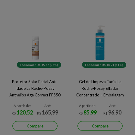
Economize R$ 45,47 (27%)
Economize R$ 10,91 (11%)
Protetor Solar Facial Anti-
Gel de Limpeza Facial La
Idade La Roche-Posay
Roche-Posay Effaclar
Anthelios Age Correct FPS50
Concentrado – Embalagem
4.0 50 g
Promocional
A partir de:
Até:
A partir de:
Até:
120,52
165,99
85,99
96,90
R$
R$
R$
R$
Compare
Compare