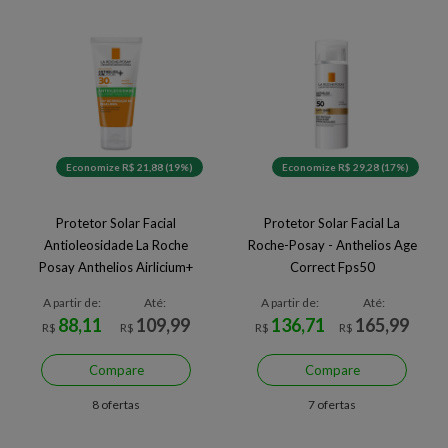
Economize R$ 21,88 (19%)
Economize R$ 29,28 (17%)
Protetor Solar Facial
Protetor Solar Facial La
Antioleosidade La Roche
Roche-Posay - Anthelios Age
Posay Anthelios Airlicium+
Correct Fps50
FPS30
A partir de:
Até:
A partir de:
Até:
88,11
109,99
136,71
165,99
R$
R$
R$
R$
Compare
Compare
8 ofertas
7 ofertas