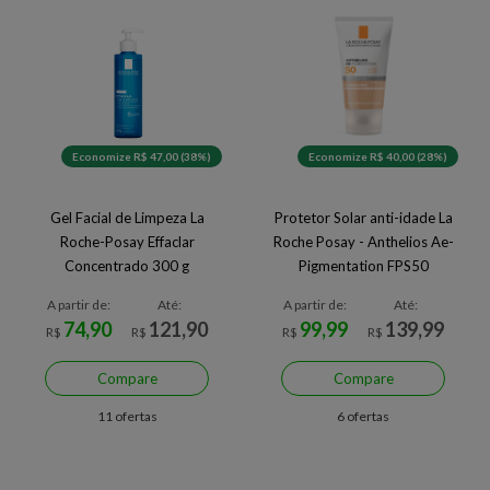
Economize R$ 47,00 (38%)
Economize R$ 40,00 (28%)
Gel Facial de Limpeza La
Protetor Solar anti-idade La
Roche-Posay Effaclar
Roche Posay - Anthelios Ae-
Concentrado 300 g
Pigmentation FPS50
A partir de:
Até:
A partir de:
Até:
74,90
121,90
99,99
139,99
R$
R$
R$
R$
Compare
Compare
11 ofertas
6 ofertas