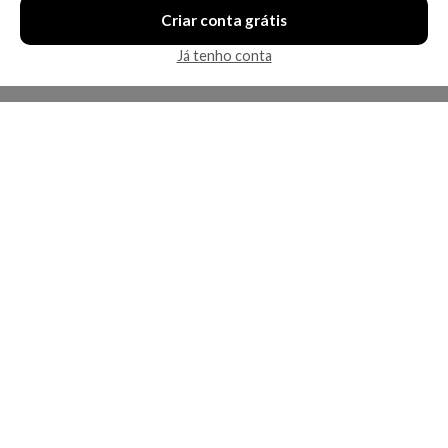
Criar conta grátis
Já tenho conta
A Kosmética
Redes Sociais
Baixe o App
Sobre nós