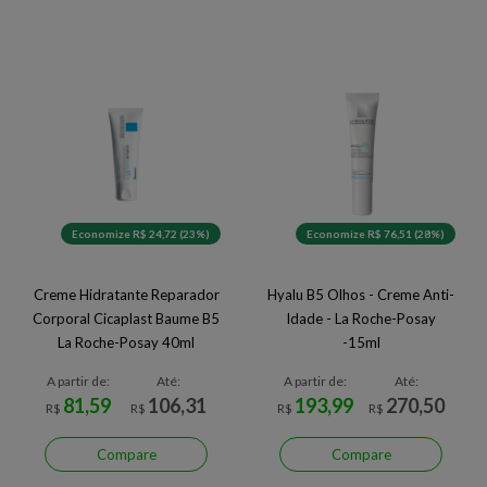
Economize R$ 24,72 (23%)
Economize R$ 76,51 (28%)
Creme Hidratante Reparador
Hyalu B5 Olhos - Creme Anti-
Corporal Cicaplast Baume B5
Idade - La Roche-Posay
La Roche-Posay 40ml
-15ml
A partir de:
Até:
A partir de:
Até:
81,59
106,31
193,99
270,50
R$
R$
R$
R$
Compare
Compare