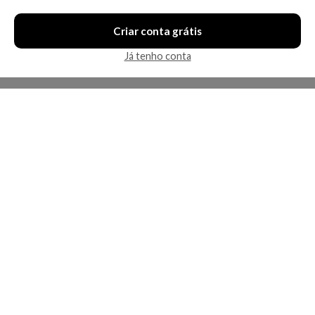
Criar conta grátis
Já tenho conta
A Kosmética
Redes Sociais
Baixe o App