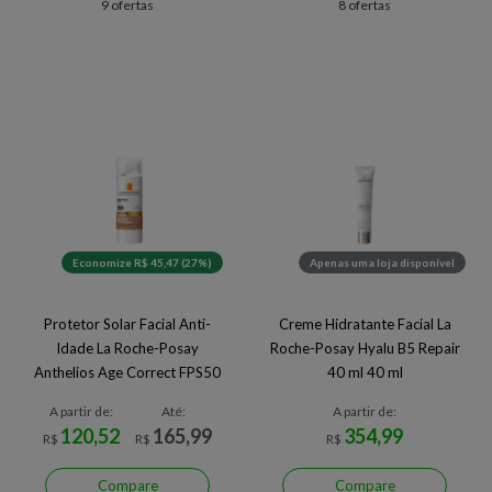
9 ofertas
8 ofertas
Economize R$ 45,47 (27%)
Apenas uma loja disponível
Protetor Solar Facial Anti-
Creme Hidratante Facial La
Idade La Roche-Posay
Roche-Posay Hyalu B5 Repair
Anthelios Age Correct FPS50
40 ml 40 ml
4.0 50 g
A partir de:
Até:
A partir de:
120,52
165,99
354,99
R$
R$
R$
Compare
Compare