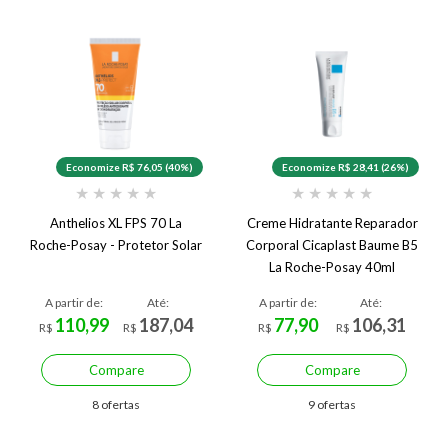
Economize R$ 76,05 (40%)
Economize R$ 28,41 (26%)
★
★
★
★
★
★
★
★
★
★
Anthelios XL FPS 70 La
Creme Hidratante Reparador
Roche-Posay - Protetor Solar
Corporal Cicaplast Baume B5
La Roche-Posay 40ml
A partir de:
Até:
A partir de:
Até:
110,99
187,04
77,90
106,31
R$
R$
R$
R$
Compare
Compare
8 ofertas
9 ofertas