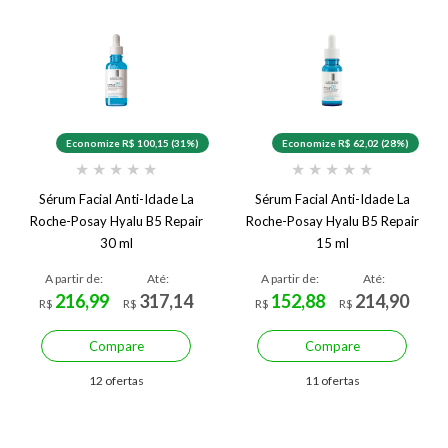
Economize R$ 100,15 (31%)
Economize R$ 62,02 (28%)
★
★
★
★
★
★
★
★
★
★
Sérum Facial Anti-Idade La
Sérum Facial Anti-Idade La
Roche-Posay Hyalu B5 Repair
Roche-Posay Hyalu B5 Repair
30 ml
15 ml
A partir de:
Até:
A partir de:
Até:
216,99
317,14
152,88
214,90
R$
R$
R$
R$
Compare
Compare
12 ofertas
11 ofertas