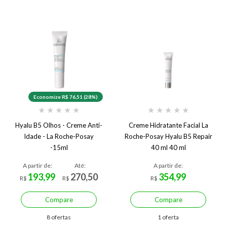
Economize R$ 76,51 (28%)
★
★
★
★
★
★
★
★
★
★
Hyalu B5 Olhos - Creme Anti-
Creme Hidratante Facial La
Idade - La Roche-Posay
Roche-Posay Hyalu B5 Repair
-15ml
40 ml 40 ml
A partir de:
Até:
A partir de:
193,99
270,50
354,99
R$
R$
R$
Compare
Compare
8 ofertas
1 oferta