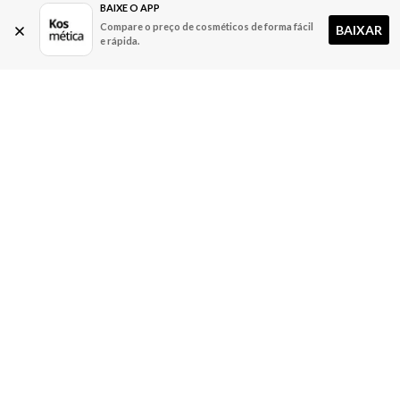
BAIXE O APP
Compare o preço de cosméticos de forma fácil
BAIXAR
e rápida.
A Kosmética
Redes Sociais
Baixe o App
Sobre nós