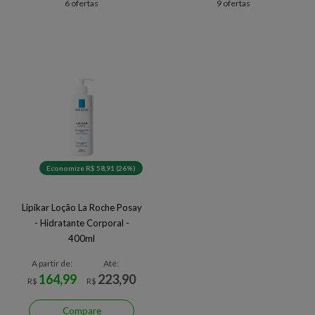
6 ofertas
9 ofertas
Economize R$ 58,91 (26%)
Lipikar Loção La Roche Posay
- Hidratante Corporal -
400ml
A partir de:
Até:
164,99
223,90
R$
R$
Compare