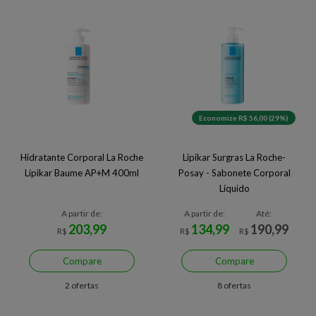
Economize R$ 56,00 (29%)
Hidratante Corporal La Roche
Lipikar Surgras La Roche-
Lipikar Baume AP+M 400ml
Posay - Sabonete Corporal
Líquido
A partir de:
A partir de:
Até:
203,99
134,99
190,99
R$
R$
R$
Compare
Compare
2 ofertas
8 ofertas