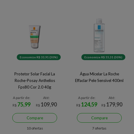
Economize R$ 33,91 (30%)
Economize R$ 55,31 (30%)
Protetor Solar Facial La
Água Micelar La Roche
Roche-Posay Anthelios
Effaclar Pele Sensível 400ml
Fps80 Cor 2.0 40g
A partir de:
Até:
A partir de:
Até:
75,99
109,90
124,59
179,90
R$
R$
R$
R$
Compare
Compare
10 ofertas
7 ofertas