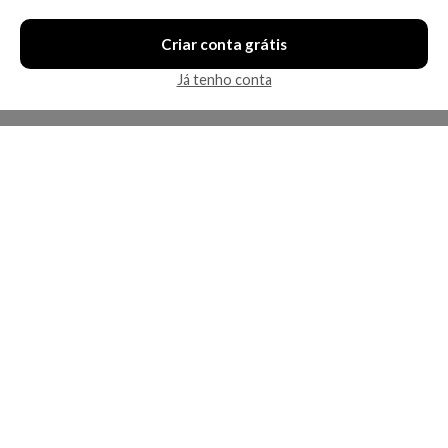
Criar conta grátis
Já tenho conta
A Kosmética
Redes Sociais
Baixe o App