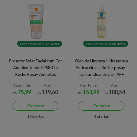
Economize R$ 43,61 (36%)
Economize R$ 34,55 (18%)
Protetor Solar Facial com Cor
Óleo de Limpeza Hidratante e
Antioleosidade FPS80 La
Anticoceira La Roche-posay -
Roche Posay Anthelios
Lipikar Cleansing Oil AP+
Airlicium+ 40g
A partir de:
Até:
A partir de:
Até:
75,99
119,60
153,99
188,54
R$
R$
R$
R$
Compare
Compare
10 ofertas
8 ofertas