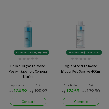
Economize R$ 56,00 (29%)
Economize R$ 55,31 (30%)
★
★
★
★
★
★
★
★
★
★
Lipikar Surgras La Roche-
Água Micelar La Roche
Posay - Sabonete Corporal
Effaclar Pele Sensível 400ml
Líquido
A partir de:
Até:
A partir de:
Até:
134,99
190,99
124,59
179,90
R$
R$
R$
R$
Compare
Compare