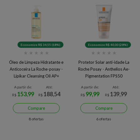
Economize R$ 34,55 (18%)
Economize R$ 40,00 (28%)
★
★
★
★
★
★
★
★
★
★
Óleo de Limpeza Hidratante e
Protetor Solar anti-idade La
Anticoceira La Roche-posay -
Roche Posay - Anthelios Ae-
Lipikar Cleansing Oil AP+
Pigmentation FPS50
A partir de:
Até:
A partir de:
Até:
153,99
188,54
99,99
139,99
R$
R$
R$
R$
Compare
Compare
8 ofertas
6 ofertas