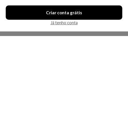
Criar conta grátis
Já tenho conta
A Kosmética
Redes Sociais
Baixe o App