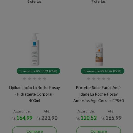
8 ofertas
7 ofertas
Economize R$ 58,91 (26%)
Economize R$ 45,47 (27%)
★
★
★
★
★
★
★
★
★
★
Lipikar Loção La Roche Posay
Protetor Solar Facial Anti-
- Hidratante Corporal -
Idade La Roche-Posay
400ml
Anthelios Age Correct FPS50
4.0 50 g
A partir de:
Até:
A partir de:
Até:
164,99
223,90
120,52
165,99
R$
R$
R$
R$
Compare
Compare