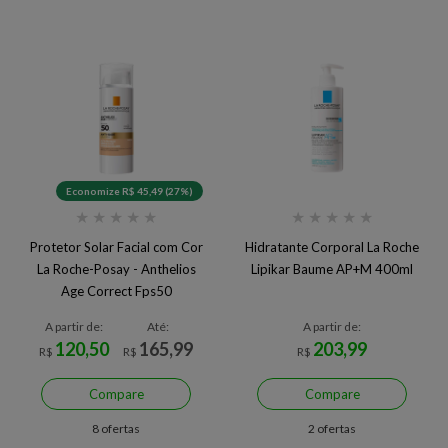
Economize R$ 45,49 (27%)
★
★
★
★
★
★
★
★
★
★
Protetor Solar Facial com Cor
Hidratante Corporal La Roche
La Roche-Posay - Anthelios
Lipikar Baume AP+M 400ml
Age Correct Fps50
A partir de:
Até:
A partir de:
120,50
165,99
203,99
R$
R$
R$
Compare
Compare
8 ofertas
2 ofertas