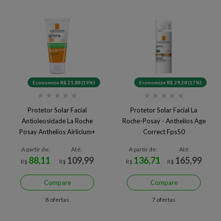
Economize R$ 21,88 (19%)
Economize R$ 29,28 (17%)
★
★
★
★
★
★
★
★
★
★
Protetor Solar Facial
Protetor Solar Facial La
Antioleosidade La Roche
Roche-Posay - Anthelios Age
Posay Anthelios Airlicium+
Correct Fps50
FPS30
A partir de:
Até:
A partir de:
Até:
88,11
109,99
136,71
165,99
R$
R$
R$
R$
Compare
Compare
8 ofertas
7 ofertas