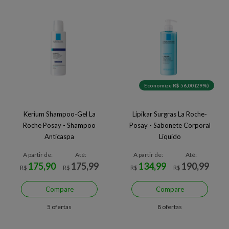
Economize R$ 56,00 (29%)
Kerium Shampoo-Gel La
Lipikar Surgras La Roche-
Roche Posay - Shampoo
Posay - Sabonete Corporal
Anticaspa
Líquido
A partir de:
Até:
A partir de:
Até:
175,90
175,99
134,99
190,99
R$
R$
R$
R$
Compare
Compare
5 ofertas
8 ofertas