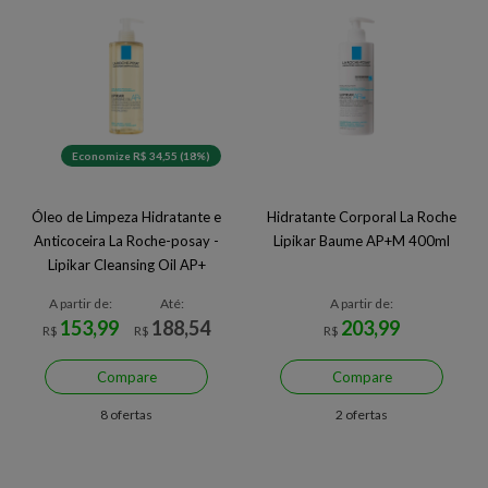
Economize R$ 34,55 (18%)
Óleo de Limpeza Hidratante e
Hidratante Corporal La Roche
Anticoceira La Roche-posay -
Lipikar Baume AP+M 400ml
Lipikar Cleansing Oil AP+
A partir de:
Até:
A partir de:
153,99
188,54
203,99
R$
R$
R$
Compare
Compare
8 ofertas
2 ofertas