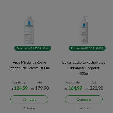
Economize R$ 55,31 (30%)
Economize R$ 58,91 (26%)
Água Micelar La Roche
Lipikar Loção La Roche Posay
Effaclar Pele Sensível 400ml
- Hidratante Corporal -
400ml
A partir de:
Até:
A partir de:
Até:
124,59
179,90
164,99
223,90
R$
R$
R$
R$
Compare
Compare
7 ofertas
5 ofertas