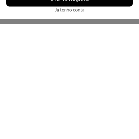
Já tenho conta
A Kosmética
Redes Sociais
Baixe o App
Sobre nós