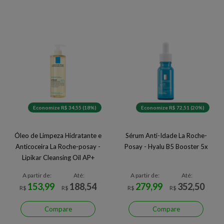
Economize R$ 34,55 (18%)
Economize R$ 72,51 (20%)
Óleo de Limpeza Hidratante e
Sérum Anti-Idade La Roche-
Anticoceira La Roche-posay -
Posay - Hyalu B5 Booster 5x
Lipikar Cleansing Oil AP+
A partir de:
Até:
A partir de:
Até:
153,99
188,54
279,99
352,50
R$
R$
R$
R$
Compare
Compare