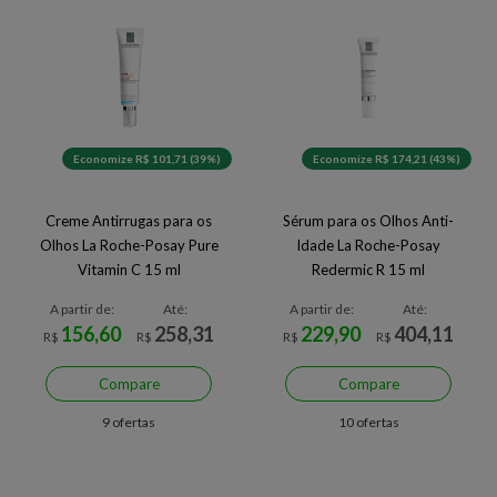
Economize R$ 101,71 (39%)
Economize R$ 174,21 (43%)
Creme Antirrugas para os
Sérum para os Olhos Anti-
Olhos La Roche-Posay Pure
Idade La Roche-Posay
Vitamin C 15 ml
Redermic R 15 ml
A partir de:
Até:
A partir de:
Até:
156,60
258,31
229,90
404,11
R$
R$
R$
R$
Compare
Compare
9 ofertas
10 ofertas