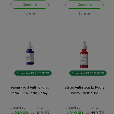
Compare
Compare
4 ofertas
8 ofertas
Economize R$ 41,23 (12%)
Economize R$ 92,80 (22%)
Sérum Facial Antimanchas
Sérum Antirrugas La Roche
Mela B3 La Roche Posay
Posay - Retinol B3
A partir de:
Até:
A partir de:
Até:
298,99
340,22
319,90
412,70
R$
R$
R$
R$