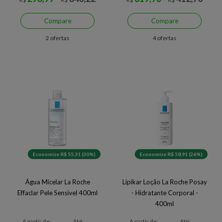
Compare
Compare
2 ofertas
4 ofertas
Economize R$ 55,31 (30%)
Economize R$ 58,91 (26%)
Água Micelar La Roche
Lipikar Loção La Roche Posay
Effaclar Pele Sensível 400ml
- Hidratante Corporal -
400ml
A partir de:
Até:
A partir de:
Até: