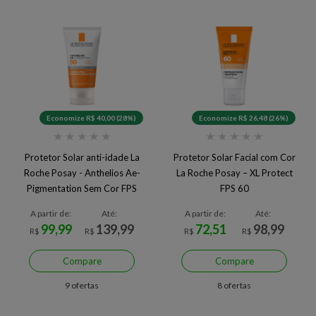
Economize R$ 40,00 (28%)
Economize R$ 26,48 (26%)
★
★
★
★
★
★
★
★
★
★
Protetor Solar anti-idade La
Protetor Solar Facial com Cor
Roche Posay - Anthelios Ae-
La Roche Posay – XL Protect
Pigmentation Sem Cor FPS
FPS 60
50
A partir de:
Até:
A partir de:
Até:
99,99
139,99
72,51
98,99
R$
R$
R$
R$
Compare
Compare
9 ofertas
8 ofertas