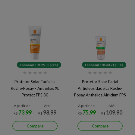
Economize R$ 25,00 (25%)
Economize R$ 33,91 (30%)
★
★
★
★
★
★
★
★
★
★
Protetor Solar Facial La
Protetor Solar Facial
Roche-Posay - Anthelios XL
Antioleosidade La Roche-
Protect FPS 30
Posay Anthelios Airlicium FPS
80 3.0 40 g 3.0
A partir de:
Até:
A partir de:
Até:
73,99
98,99
75,99
109,90
R$
R$
R$
R$
Compare
Compare