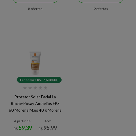
8 ofertas
9 ofertas
Economize R$ 36,60 (38%)
★
★
★
★
★
Protetor Solar Facial La
Roche-Posay Anthelios FPS
60 Morena Mais 40 g Morena
Mais
A partir de:
Até:
59,39
95,99
R$
R$