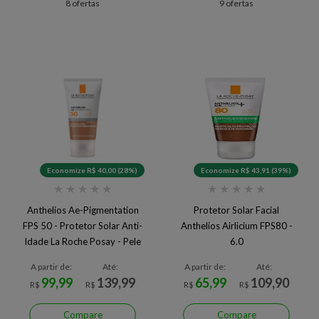
8 ofertas
9 ofertas
Economize R$ 40,00 (28%)
Economize R$ 43,91 (39%)
★
★
★
★
★
★
★
★
★
★
Anthelios Ae-Pigmentation
Protetor Solar Facial
FPS 50 - Protetor Solar Anti-
Anthelios Airlicium FPS80 -
Idade La Roche Posay - Pele
6.0
Morena
A partir de:
Até:
A partir de:
Até:
99,99
139,99
65,99
109,90
R$
R$
R$
R$
Compare
Compare