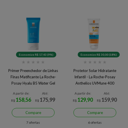
Economize R$ 17,43 (9%)
Economize R$ 30,00 (18%)
★
★
★
★
★
★
★
★
★
★
Primer Preenchedor de Linhas
Protetor Solar Hidratante
Finas Matificante La Roche-
Infantil - La Roche-Posay
Posay Hyalu B5 Water Gel
Anthelios UVMune 400
Dermo-Pediatrics FPS60 -
A partir de:
Até:
A partir de:
Até:
75ml
158,56
175,99
129,90
159,90
R$
R$
R$
R$
Compare
Compare
7 ofertas
6 ofertas