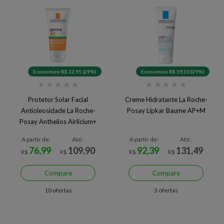
Economize R$ 32,91 (29%)
Economize R$ 39,10 (29%)
★
★
★
★
★
★
★
★
★
★
Protetor Solar Facial
Creme Hidratante La Roche-
Antioleosidade La Roche-
Posay Lipkar Baume AP+M
Posay Anthelios Airlicium+
FPS80
A partir de:
Até:
A partir de:
Até:
76,99
109,90
92,39
131,49
R$
R$
R$
R$
Compare
Compare
10 ofertas
3 ofertas