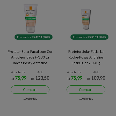
Economize R$ 47,51 (38%)
Economize R$ 33,91 (30%)
Protetor Solar Facial com Cor
Protetor Solar Facial La
Antioleosidade FPS80 La
Roche-Posay Anthelios
Roche Posay Anthelios
Fps80 Cor 2.0 40g
Airlicium+ 40g
A partir de:
Até:
A partir de:
Até:
75,99
123,50
75,99
109,90
R$
R$
R$
R$
Compare
Compare
10 ofertas
10 ofertas