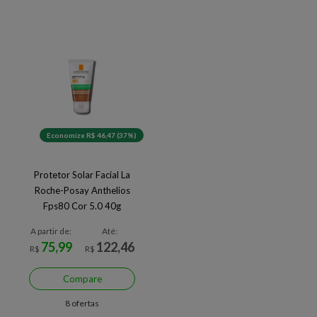
Economize R$ 46,47 (37%)
Protetor Solar Facial La
Roche-Posay Anthelios
Fps80 Cor 5.0 40g
A partir de:
Até:
75,99
122,46
R$
R$
Compare
8 ofertas