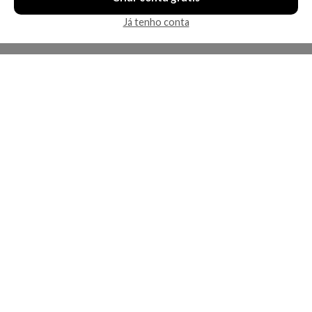
Já tenho conta
A Kosmética
Redes Sociais
Baixe o App
Sobre nós