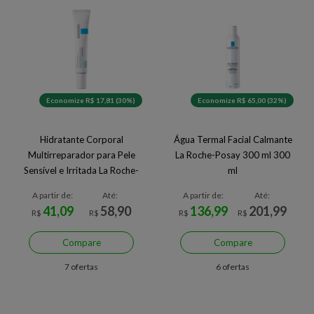
Economize R$ 17,81 (30%)
Economize R$ 65,00 (32%)
Hidratante Corporal
Água Termal Facial Calmante
Multirreparador para Pele
La Roche-Posay 300 ml 300
Sensível e Irritada La Roche-
ml
Posay Cicaplast Baume B5+
A partir de:
Até:
A partir de:
Até:
41,09
58,90
136,99
201,99
R$
R$
R$
R$
Compare
Compare
7 ofertas
6 ofertas