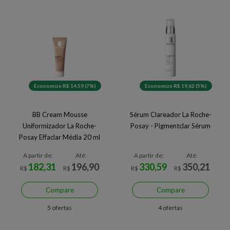
Economize R$ 14,59 (7%)
Economize R$ 19,62 (5%)
BB Cream Mousse
Sérum Clareador La Roche-
Uniformizador La Roche-
Posay - Pigmentclar Sérum
Posay Effaclar Média 20 ml
Média
A partir de:
Até:
A partir de:
Até:
182,31
196,90
330,59
350,21
R$
R$
R$
R$
Compare
Compare
5 ofertas
4 ofertas