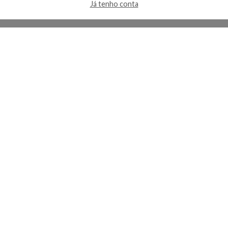
Já tenho conta
A Kosmética
Redes Sociais
Baixe o App
Sobre nós
Contato