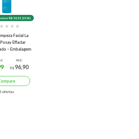
mize R$ 30,91 (31%)
★
★
★
★
impeza Facial La
Posay Effaclar
ado – Embalagem
omocional
de:
Até:
99
96,90
R$
Compare
5 ofertas