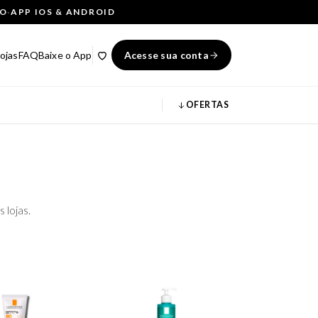
ÇO
·
APP IOS & ANDROID
ojas
FAQ
Baixe o App
Acesse sua conta
OFERTAS
 lojas.