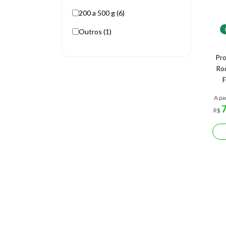
200 a 500 g (6)
Outros (1)
Pro
Ro
F
A pa
R$