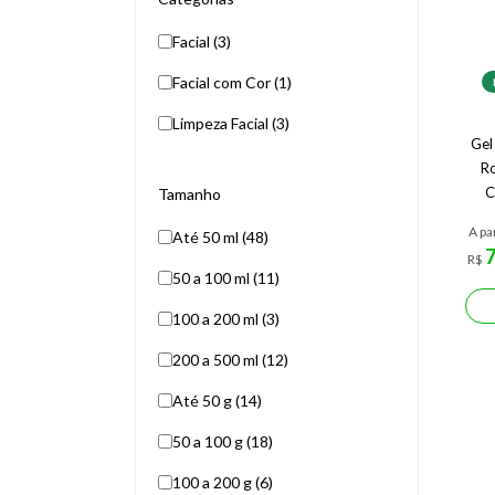
Facial (3)
Facial com Cor (1)
Limpeza Facial (3)
Gel
Ro
C
Tamanho
A pa
Até 50 ml (48)
R$
50 a 100 ml (11)
100 a 200 ml (3)
200 a 500 ml (12)
Até 50 g (14)
50 a 100 g (18)
100 a 200 g (6)