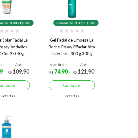
mize R$ 33,91 (30%)
Economize R$ 47,00 (38%)
★
★
★
★
★
★
★
★
★
 Solar Facial La
Gel Facial de Limpeza La
osay Anthelios
Roche-Posay Effaclar Alta
 Cor 2.0 40g
Tolerância 300 g 300 g
e:
Até:
A partir de:
Até:
9
109,90
74,90
121,90
R$
R$
R$
Compare
Compare
0 ofertas
9 ofertas