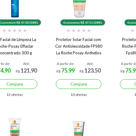
Economize R$ 47,00 (38%)
Economize R$ 47,51 (38%)
Econo
★
★
★
★
★
★
★
★
★
★
★
 Facial de Limpeza La
Protetor Solar Facial com
Protetor
che-Posay Effaclar
Cor Antioleosidade FPS80
Roche-P
oncentrado 300 g
La Roche Posay Anthelios
Fps80
Airlicium+ 40g
rtir de:
Até:
A partir de:
Até:
A partir d
74,90
121,90
75,99
123,50
75,9
R$
R$
R$
R$
Compare
Compare
13 ofertas
10 ofertas
1