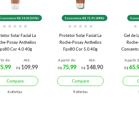
Economize R$ 34,00 (30%)
Economize R$ 72,91 (48%)
Econo
★
★
★
★
★
★
★
★
★
★
★
tetor Solar Facial La
Protetor Solar Facial La
Gel de L
che-Posay Anthelios
Roche-Posay Anthelios
Roche-
ps80 Cor 4.0 40g
Fps80 Cor 5.0 40g
Concentr
Pr
rtir de:
Até:
A partir de:
Até:
A partir 
75,99
109,99
75,99
148,90
65,
R$
R$
R$
R$
Compare
Compare
6 ofertas
9 ofertas