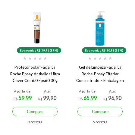
Economize R$ 39,91 (39%)
Economize R$ 30,91 (31%)
★
★
★
★
★
★
★
★
★
★
Protetor Solar Facial La
Gel de Limpeza Facial La
Roche Posay Anthelios Ultra
Roche-Posay Effaclar
Cover Cor 6.0 Fps60 30g
Concentrado – Embalagem
Promocional
A partir de:
Até:
A partir de:
Até:
59,99
99,90
65,99
96,90
R$
R$
R$
R$
Compare
Compare
8 ofertas
5 ofertas