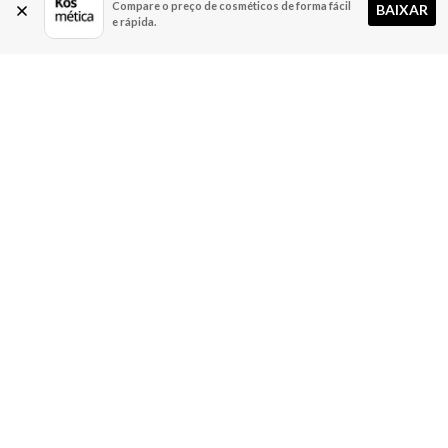
Compare o preço de cosméticos de forma fácil
BAIXAR
e rápida.
A Kosmética
Redes Sociais
Baixe o App
Sobre nós
Contato