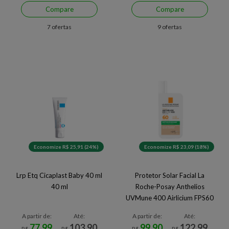
Compare
Compare
7 ofertas
9 ofertas
Economize R$ 25,91 (24%)
Economize R$ 23,09 (18%)
Lrp Etq Cicaplast Baby 40 ml
Protetor Solar Facial La
40 ml
Roche-Posay Anthelios
UVMune 400 Airlicium FPS60
40ml
A partir de:
Até:
A partir de:
Até:
77,99
103,90
99,90
122,99
R$
R$
R$
R$