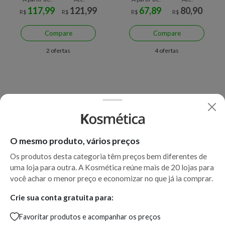
117,99
121,99
67,89
80,90
R$
R$
R$
R$
Compare
Compare
2 ofertas
4 ofertas
O mesmo produto, vários preços
Os produtos desta categoria têm preços bem diferentes de
uma loja para outra. A Kosmética reúne mais de 20 lojas para
Economize R$ 10,91 (11%)
você achar o menor preço e economizar no que já ia comprar.
Gel de Limpeza Facial La
Protetor Solar Facial
Crie sua conta gratuita para:
Roche-Posay Effaclar
Antioleosidade La Roche-
Favoritar produtos e acompanhar os preços
Concentrado – Embalagem
Posay Anthelios Airlicium+