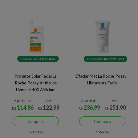
Economize R$ 8,13 (6%)
Economize R$ 14,91 (5%)
Protetor Solar Facial La
Effaclar Mat La Roche-Posay -
Roche-Posay Anthelios
Hidratante Facial
Uvmune 400 Airlicium
A partir de:
Até:
A partir de:
Até:
114,86
122,99
236,99
251,90
R$
R$
R$
R$
Compare
Compare
5 ofertas
7 ofertas