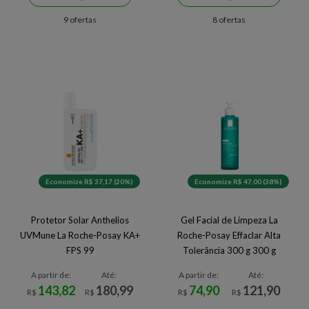
9 ofertas
8 ofertas
Economize R$ 37,17 (20%)
Economize R$ 47,00 (38%)
Protetor Solar Anthelios
Gel Facial de Limpeza La
UVMune La Roche-Posay KA+
Roche-Posay Effaclar Alta
FPS 99
Tolerância 300 g 300 g
A partir de:
Até:
A partir de:
Até:
143,82
180,99
74,90
121,90
R$
R$
R$
R$