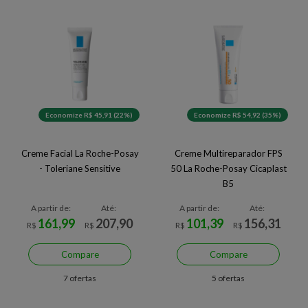
Economize R$ 45,91 (22%)
Economize R$ 54,92 (35%)
Creme Facial La Roche-Posay
Creme Multireparador FPS
- Toleriane Sensitive
50 La Roche-Posay Cicaplast
B5
A partir de:
Até:
A partir de:
Até:
161,99
207,90
101,39
156,31
R$
R$
R$
R$
Compare
Compare
7 ofertas
5 ofertas