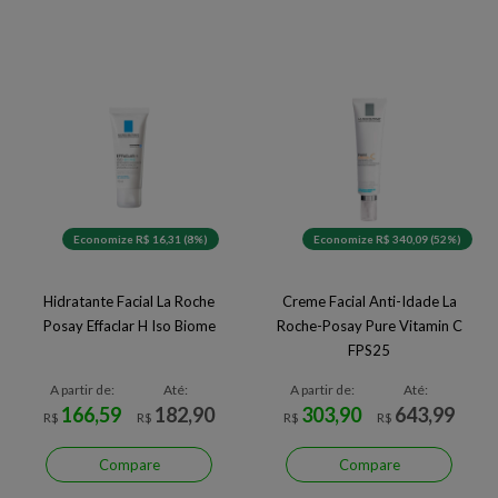
Economize R$ 16,31 (8%)
Economize R$ 340,09 (52%)
Hidratante Facial La Roche
Creme Facial Anti-Idade La
Posay Effaclar H Iso Biome
Roche-Posay Pure Vitamin C
FPS25
A partir de:
Até:
A partir de:
Até:
166,59
182,90
303,90
643,99
R$
R$
R$
R$
Compare
Compare