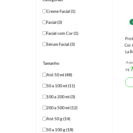
Creme Facial (1)
Facial (3)
Facial com Cor (1)
Prot
Sérum Facial (3)
Cor 
La R
A pa
Tamanho
R$
Até 50 ml (48)
50 a 100 ml (11)
100 a 200 ml (3)
200 a 500 ml (12)
Até 50 g (14)
50 a 100 g (18)