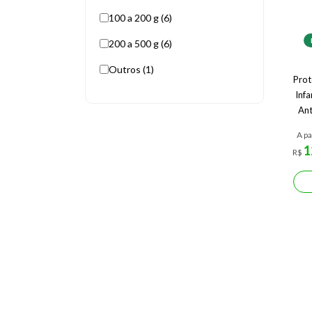
100 a 200 g (6)
200 a 500 g (6)
Outros (1)
Prot
Infa
An
Derm
A pa
1
R$