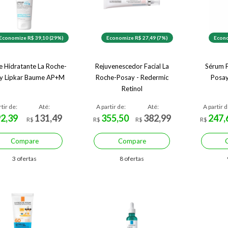
Economize R$ 39,10 (29%)
Economize R$ 27,49 (7%)
Econo
 Hidratante La Roche-
Rejuvenescedor Facial La
Sérum F
y Lipkar Baume AP+M
Roche-Posay - Redermic
Posay
Retinol
rtir de:
Até:
A partir de:
Até:
A partir d
92,39
131,49
355,50
382,99
247,
R$
R$
R$
R$
Compare
Compare
3 ofertas
8 ofertas