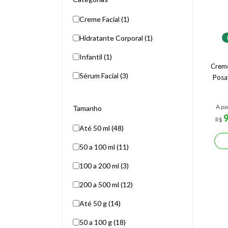
Creme Facial (1)
Hidratante Corporal (1)
Infantil (1)
Creme
Sérum Facial (3)
Posa
A pa
Tamanho
R$
Até 50 ml (48)
50 a 100 ml (11)
100 a 200 ml (3)
200 a 500 ml (12)
Até 50 g (14)
50 a 100 g (18)