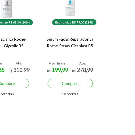
mize R$ 63,34 (20%)
Economize R$ 79,00 (28%)
acial La Roche-
Sérum Facial Reparador La
 - Glycolic B5
Roche-Posay Cicaplast B5
e:
Até:
A partir de:
Até:
65
310,99
199,99
278,99
R$
R$
R$
Compare
Compare
9 ofertas
10 ofertas