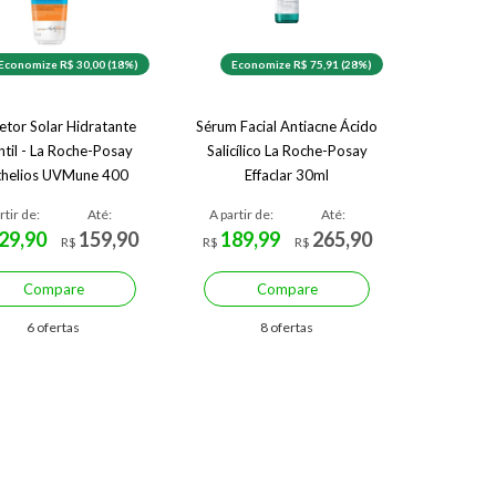
Economize R$ 30,00 (18%)
Economize R$ 75,91 (28%)
etor Solar Hidratante
Sérum Facial Antiacne Ácido
ntil - La Roche-Posay
Salicílico La Roche-Posay
thelios UVMune 400
Effaclar 30ml
o-Pediatrics FPS60 -
rtir de:
Até:
A partir de:
Até:
75ml
29,90
159,90
189,99
265,90
R$
R$
R$
Compare
Compare
6 ofertas
8 ofertas