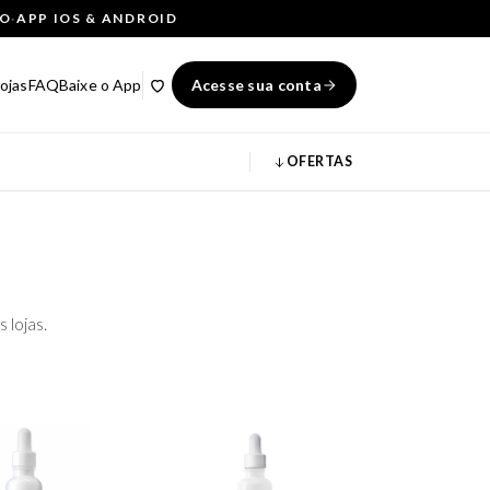
ÇO
·
APP IOS & ANDROID
ojas
FAQ
Baixe o App
Acesse sua conta
OFERTAS
 lojas.