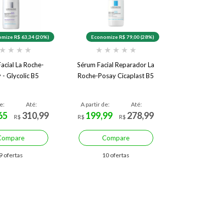
mize R$ 63,34 (20%)
Economize R$ 79,00 (28%)
★
★
★
★
★
★
★
★
★
acial La Roche-
Sérum Facial Reparador La
 - Glycolic B5
Roche-Posay Cicaplast B5
e:
Até:
A partir de:
Até:
65
310,99
199,99
278,99
R$
R$
R$
Compare
Compare
9 ofertas
10 ofertas