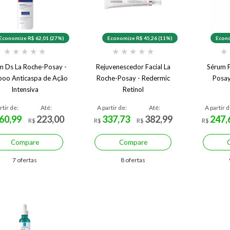
Economize R$ 62,01 (27%)
Economize R$ 45,26 (11%)
Econo
★
★
★
★
★
★
★
★
★
★
★
m Ds La Roche-Posay -
Rejuvenescedor Facial La
Sérum F
oo Anticaspa de Ação
Roche-Posay - Redermic
Posay
Intensiva
Retinol
rtir de:
Até:
A partir de:
Até:
A partir d
60,99
223,00
337,73
382,99
247,
R$
R$
R$
R$
Compare
Compare
7 ofertas
8 ofertas