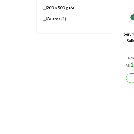
200 a 500 g (6)
Outros (1)
Sérum
Sali
A pa
1
R$