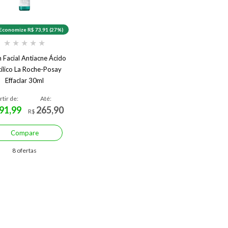
Economize R$ 73,91 (27%)
★
★
★
★
★
 Facial Antiacne Ácido
cílico La Roche-Posay
Effaclar 30ml
rtir de:
Até:
91,99
265,90
R$
Compare
8 ofertas