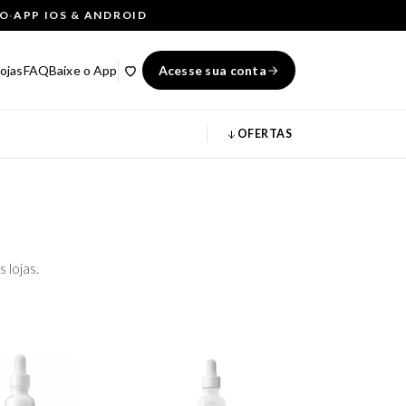
ÇO
·
APP IOS & ANDROID
ojas
FAQ
Baixe o App
Acesse sua conta
OFERTAS
 lojas.