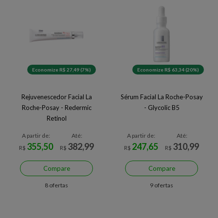
Economize R$ 27,49 (7%)
Economize R$ 63,34 (20%)
Rejuvenescedor Facial La
Sérum Facial La Roche-Posay
Roche-Posay - Redermic
- Glycolic B5
Retinol
A partir de:
Até:
A partir de:
Até:
355,50
382,99
247,65
310,99
R$
R$
R$
R$
Compare
Compare
8 ofertas
9 ofertas