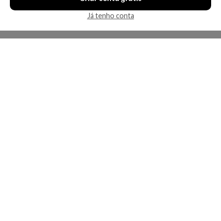
Já tenho conta
A Kosmética
Redes Sociais
Baixe o App
Sobre nós