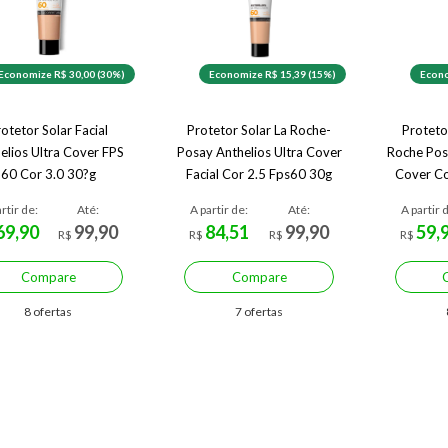
Economize R$ 30,00 (30%)
Economize R$ 15,39 (15%)
Econo
otetor Solar Facial
Protetor Solar La Roche-
Protetor
elios Ultra Cover FPS
Posay Anthelios Ultra Cover
Roche Pos
60 Cor 3.0 30?g
Facial Cor 2.5 Fps60 30g
Cover Co
Cor 2.5
rtir de:
Até:
A partir de:
Até:
A partir 
69,90
99,90
84,51
99,90
59,
R$
R$
R$
R$
Compare
Compare
8 ofertas
7 ofertas