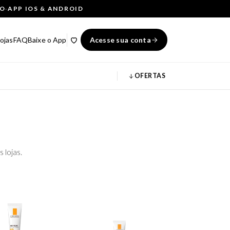
ÇO
·
APP IOS & ANDROID
ojas
FAQ
Baixe o App
Acesse sua conta
OFERTAS
 lojas.