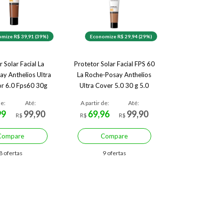
mize R$ 39,91 (39%)
Economize R$ 29,94 (29%)
 Solar Facial La
Protetor Solar Facial FPS 60
ay Anthelios Ultra
La Roche-Posay Anthelios
r 6.0 Fps60 30g
Ultra Cover 5.0 30 g 5.0
de:
Até:
A partir de:
Até:
99
99,90
69,96
99,90
R$
R$
R$
Compare
Compare
8 ofertas
9 ofertas