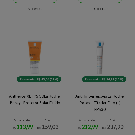
3 ofertas
10 ofertas
Economize R$ 45,04 (28%)
Economize R$ 24,91 (10%)
Anthelios XL FPS 30La Roche-
Anti-Imperfeições La Roche-
Posay- Protetor Solar Fluído
Posay - Effaclar Duo (+)
FPS30
A partir de:
Até:
A partir de:
Até:
113,99
159,03
212,99
237,90
R$
R$
R$
R$