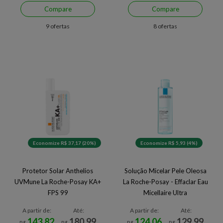
Compare
Compare
9 ofertas
8 ofertas
Economize R$ 37,17 (20%)
Economize R$ 5,93 (4%)
Protetor Solar Anthelios
Solução Micelar Pele Oleosa
UVMune La Roche-Posay KA+
La Roche-Posay - Effaclar Eau
FPS 99
Micellaire Ultra
A partir de:
Até:
A partir de:
Até:
143,82
180,99
124,06
129,99
R$
R$
R$
R$