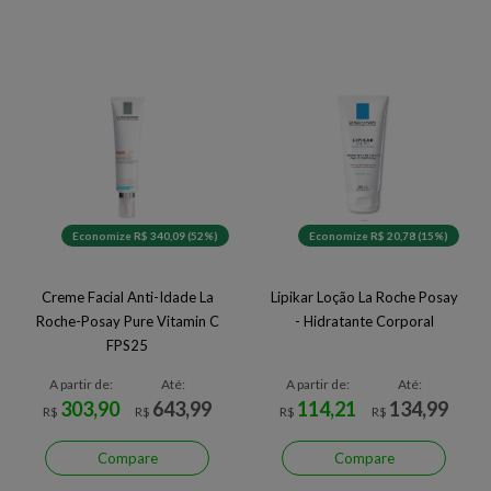
Economize R$ 340,09 (52%)
Economize R$ 20,78 (15%)
Creme Facial Anti-Idade La
Lipikar Loção La Roche Posay
Roche-Posay Pure Vitamin C
- Hidratante Corporal
FPS25
A partir de:
Até:
A partir de:
Até:
303,90
643,99
114,21
134,99
R$
R$
R$
R$
Compare
Compare