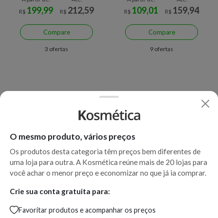
199,99
212,59
109,01
159,94
R$
R$
R$
R$
Compare
Compare
3 ofertas
9 ofertas
O mesmo produto, vários preços
Os produtos desta categoria têm preços bem diferentes de
uma loja para outra. A Kosmética reúne mais de 20 lojas para
Economize R$ 25,91 (24%)
Economize R$ 23,09 (18%)
você achar o menor preço e economizar no que já ia comprar.
Lrp Etq Cicaplast Baby 40 ml
Protetor Solar Facial La
Crie sua conta gratuita para:
40 ml
Roche-Posay Anthelios
Favoritar produtos e acompanhar os preços
UVMune 400 Airlicium FPS60