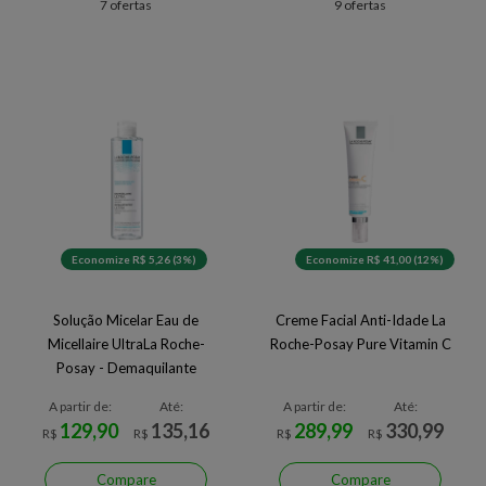
7 ofertas
9 ofertas
Economize R$ 5,26 (3%)
Economize R$ 41,00 (12%)
Solução Micelar Eau de
Creme Facial Anti-Idade La
Micellaire UltraLa Roche-
Roche-Posay Pure Vitamin C
Posay - Demaquilante
A partir de:
Até:
A partir de:
Até:
129,90
135,16
289,99
330,99
R$
R$
R$
R$
Compare
Compare