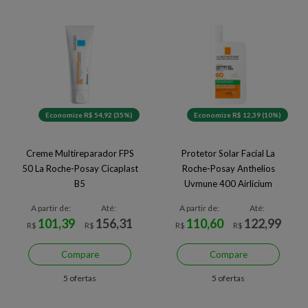
Economize R$ 54,92 (35%)
Economize R$ 12,39 (10%)
Creme Multireparador FPS
Protetor Solar Facial La
50 La Roche-Posay Cicaplast
Roche-Posay Anthelios
B5
Uvmune 400 Airlicium
A partir de:
Até:
A partir de:
Até:
101,39
156,31
110,60
122,99
R$
R$
R$
R$
Compare
Compare
5 ofertas
5 ofertas