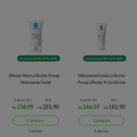
Economize R$ 14,91 (5%)
Economize R$ 16,31 (8%)
Effaclar Mat La Roche-Posay -
Hidratante Facial La Roche
Hidratante Facial
Posay Effaclar H Iso Biome
A partir de:
Até:
A partir de:
Até:
236,99
251,90
166,59
182,90
R$
R$
R$
R$
Compare
Compare
7 ofertas
5 ofertas