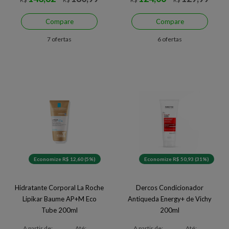
Compare
Compare
7 ofertas
6 ofertas
Economize R$ 12,60 (5%)
Economize R$ 50,93 (31%)
Hidratante Corporal La Roche
Dercos Condicionador
Lipikar Baume AP+M Eco
Antiqueda Energy+ de Vichy
Tube 200ml
200ml
A partir de:
Até:
A partir de:
Até: