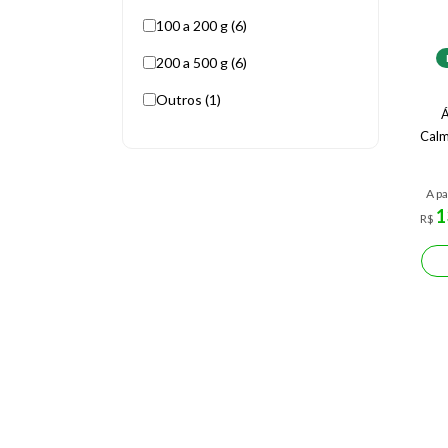
100 a 200 g (6)
200 a 500 g (6)
Outros (1)
Á
Calm
A pa
1
R$