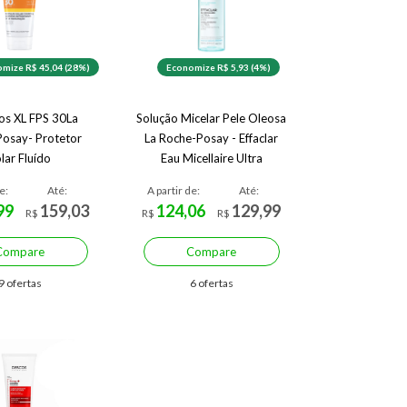
mize R$ 45,04 (28%)
Economize R$ 5,93 (4%)
ios XL FPS 30La
Solução Micelar Pele Oleosa
osay- Protetor
La Roche-Posay - Effaclar
lar Fluído
Eau Micellaire Ultra
e:
Até:
A partir de:
Até:
99
159,03
124,06
129,99
R$
R$
R$
Compare
Compare
9 ofertas
6 ofertas