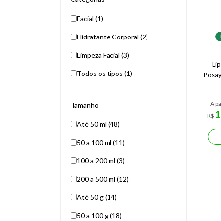
Facial (1)
Hidratante Corporal (2)
Limpeza Facial (3)
Li
Todos os tipos (1)
Posay
A pa
Tamanho
1
R$
Até 50 ml (48)
50 a 100 ml (11)
100 a 200 ml (3)
200 a 500 ml (12)
Até 50 g (14)
50 a 100 g (18)