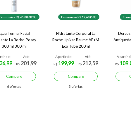
Economize R$ 65,00 (32%)
Economize R$ 12,60 (5%)
Econo
gua Termal Facial
Hidratante Corporal La
Dercos
ante La Roche-Posay
Roche Lipikar Baume AP+M
Antiqueda
300 ml 300 ml
Eco Tube 200ml
rtir de:
Até:
A partir de:
Até:
A partir d
36,99
201,99
199,99
212,59
109,
R$
R$
R$
R$
Compare
Compare
6 ofertas
3 ofertas