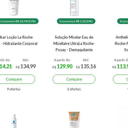
Economize R$ 20,78 (15%)
Economize R$ 5,26 (3%)
Econo
pikar Loção La Roche
Solução Micelar Eau de
Anthel
 - Hidratante Corporal
Micellaire UltraLa Roche-
Roche-P
Posay - Demaquilante
So
rtir de:
Até:
A partir de:
Até:
A partir d
14,21
134,99
129,90
135,16
113,
R$
R$
R$
R$
Compare
Compare
9 ofertas
3 ofertas