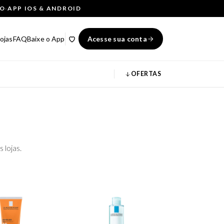
ÇO
·
APP IOS & ANDROID
ojas
FAQ
Baixe o App
Acesse sua conta
OFERTAS
 lojas.