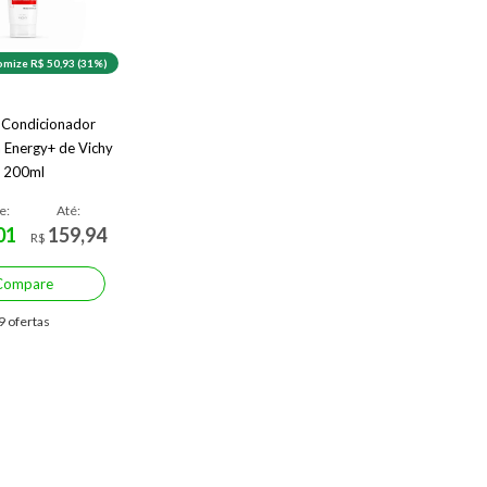
mize R$ 50,93 (31%)
 Condicionador
 Energy+ de Vichy
200ml
e:
Até:
01
159,94
R$
Compare
9 ofertas