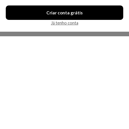
Criar conta grátis
Já tenho conta
A Kosmética
Redes Sociais
Baixe o App