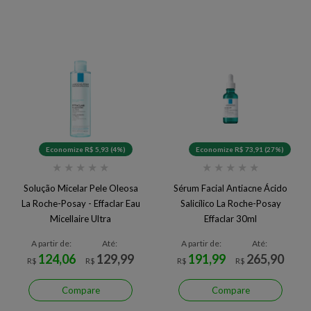
Economize R$ 5,93 (4%)
Economize R$ 73,91 (27%)
★
★
★
★
★
★
★
★
★
★
Solução Micelar Pele Oleosa
Sérum Facial Antiacne Ácido
La Roche-Posay - Effaclar Eau
Salicílico La Roche-Posay
Micellaire Ultra
Effaclar 30ml
A partir de:
Até:
A partir de:
Até:
124,06
129,99
191,99
265,90
R$
R$
R$
R$
Compare
Compare