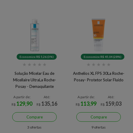
Economize R$ 5,26 (3%)
Economize R$ 45,04 (28%)
★
★
★
★
★
★
★
★
★
★
Solução Micelar Eau de
Anthelios XL FPS 30La Roche-
Micellaire UltraLa Roche-
Posay- Protetor Solar Fluído
Posay - Demaquilante
A partir de:
Até:
A partir de:
Até:
129,90
135,16
113,99
159,03
R$
R$
R$
R$
Compare
Compare
3 ofertas
9 ofertas