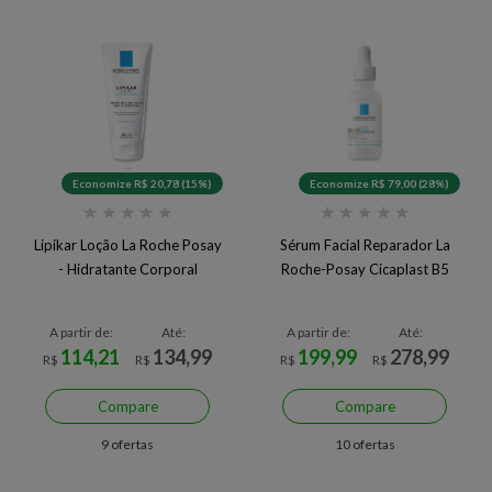
Economize R$ 20,78 (15%)
Economize R$ 79,00 (28%)
★
★
★
★
★
★
★
★
★
★
Lipikar Loção La Roche Posay
Sérum Facial Reparador La
- Hidratante Corporal
Roche-Posay Cicaplast B5
A partir de:
Até:
A partir de:
Até:
114,21
134,99
199,99
278,99
R$
R$
R$
R$
Compare
Compare
9 ofertas
10 ofertas