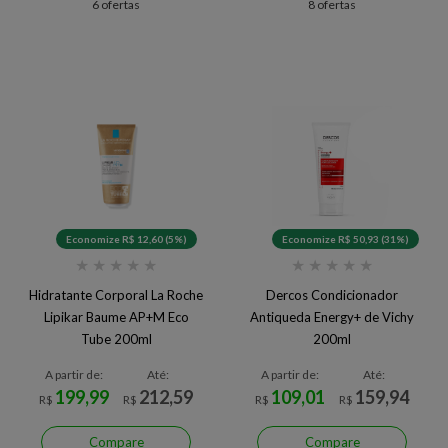
6 ofertas
8 ofertas
Economize R$ 12,60 (5%)
Economize R$ 50,93 (31%)
★
★
★
★
★
★
★
★
★
★
Hidratante Corporal La Roche
Dercos Condicionador
Lipikar Baume AP+M Eco
Antiqueda Energy+ de Vichy
Tube 200ml
200ml
A partir de:
Até:
A partir de:
Até:
199,99
212,59
109,01
159,94
R$
R$
R$
R$
Compare
Compare