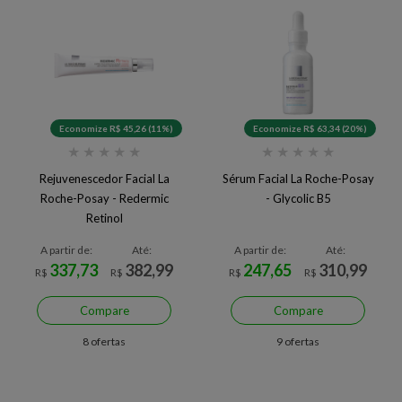
Economize R$ 45,26 (11%)
Economize R$ 63,34 (20%)
★
★
★
★
★
★
★
★
★
★
Rejuvenescedor Facial La
Sérum Facial La Roche-Posay
Roche-Posay - Redermic
- Glycolic B5
Retinol
A partir de:
Até:
A partir de:
Até:
337,73
382,99
247,65
310,99
R$
R$
R$
R$
Compare
Compare
8 ofertas
9 ofertas