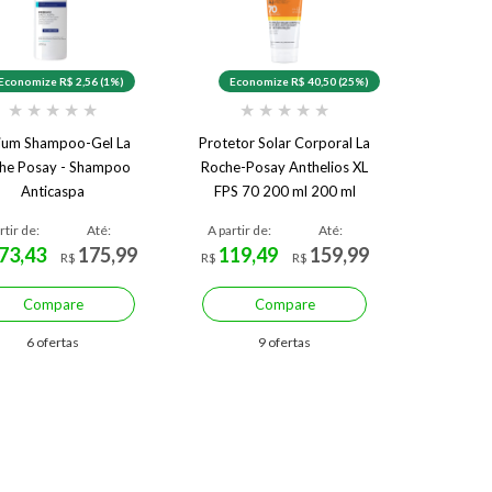
Economize R$ 2,56 (1%)
Economize R$ 40,50 (25%)
★
★
★
★
★
★
★
★
★
★
ium Shampoo-Gel La
Protetor Solar Corporal La
he Posay - Shampoo
Roche-Posay Anthelios XL
Anticaspa
FPS 70 200 ml 200 ml
rtir de:
Até:
A partir de:
Até:
73,43
175,99
119,49
159,99
R$
R$
R$
Compare
Compare
6 ofertas
9 ofertas