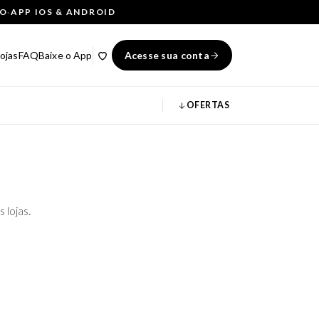
ÇO
·
APP IOS & ANDROID
ojas
FAQ
Baixe o App
Acesse sua conta
OFERTAS
 lojas.