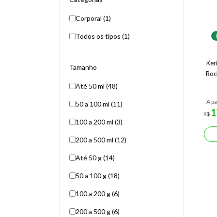
Corporal (1)
Todos os tipos (1)
Ker
Tamanho
Roc
Até 50 ml (48)
A pa
50 a 100 ml (11)
1
R$
100 a 200 ml (3)
200 a 500 ml (12)
Até 50 g (14)
50 a 100 g (18)
100 a 200 g (6)
200 a 500 g (6)