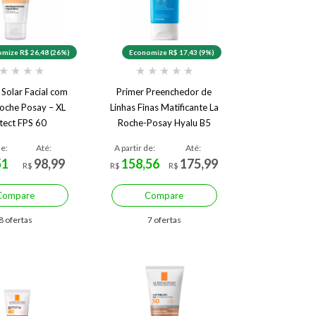
mize R$ 26,48 (26%)
Economize R$ 17,43 (9%)
★
★
★
★
★
★
★
★
★
 Solar Facial com
Primer Preenchedor de
Roche Posay – XL
Linhas Finas Matificante La
tect FPS 60
Roche-Posay Hyalu B5
Water Gel
de:
Até:
A partir de:
Até:
51
98,99
158,56
175,99
R$
R$
R$
Compare
Compare
8 ofertas
7 ofertas