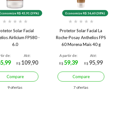
Economize R$ 43,91 (39%)
Economize R$ 36,60 (38%)
★
★
★
★
★
★
★
★
★
★
otetor Solar Facial
Protetor Solar Facial La
lios Airlicium FPS80 -
Roche-Posay Anthelios FPS
6.0
60 Morena Mais 40 g
Morena Mais
rtir de:
Até:
A partir de:
Até:
65,99
109,90
59,39
95,99
R$
R$
R$
Compare
Compare
9 ofertas
7 ofertas