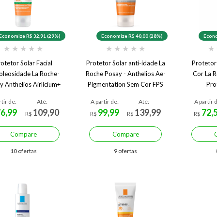
Economize R$ 32,91 (29%)
Economize R$ 40,00 (28%)
Econo
★
★
★
★
★
★
★
★
★
★
★
otetor Solar Facial
Protetor Solar anti-idade La
Protetor
oleosidade La Roche-
Roche Posay - Anthelios Ae-
Cor La 
y Anthelios Airlicium+
Pigmentation Sem Cor FPS
Pro
FPS80
50
rtir de:
Até:
A partir de:
Até:
A partir 
76,99
109,90
99,99
139,99
72,
R$
R$
R$
R$
Compare
Compare
10 ofertas
9 ofertas