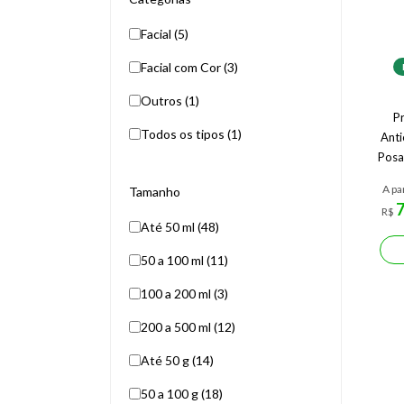
Facial (5)
Facial com Cor (3)
Outros (1)
Pr
Todos os tipos (1)
Anti
Posa
A pa
Tamanho
R$
Até 50 ml (48)
50 a 100 ml (11)
100 a 200 ml (3)
200 a 500 ml (12)
Até 50 g (14)
50 a 100 g (18)