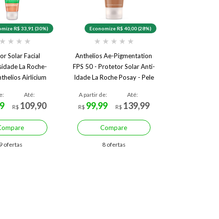
mize R$ 33,91 (30%)
Economize R$ 40,00 (28%)
★
★
★
★
★
★
★
★
★
or Solar Facial
Anthelios Ae-Pigmentation
sidade La Roche-
FPS 50 - Protetor Solar Anti-
thelios Airlicium
Idade La Roche Posay - Pele
0 3.0 40 g 3.0
Morena
e:
Até:
A partir de:
Até:
9
109,90
99,99
139,99
R$
R$
R$
Compare
Compare
9 ofertas
8 ofertas