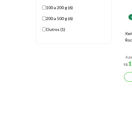
100 a 200 g (6)
200 a 500 g (6)
Outros (1)
Ker
Roc
A pa
1
R$