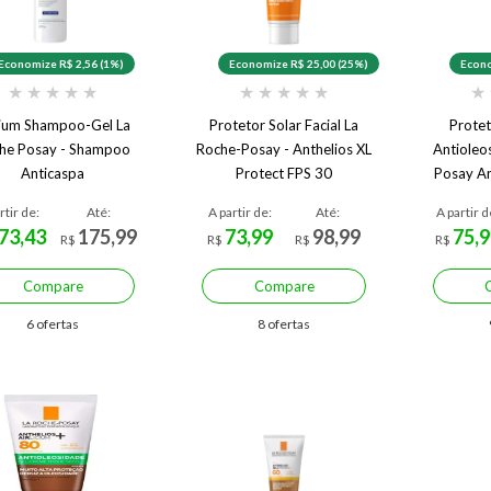
Economize R$ 2,56 (1%)
Economize R$ 25,00 (25%)
Econo
★
★
★
★
★
★
★
★
★
★
★
ium Shampoo-Gel La
Protetor Solar Facial La
Protet
he Posay - Shampoo
Roche-Posay - Anthelios XL
Antioleo
Anticaspa
Protect FPS 30
Posay An
FPS 8
rtir de:
Até:
A partir de:
Até:
A partir d
73,43
175,99
73,99
98,99
75,9
R$
R$
R$
R$
Compare
Compare
6 ofertas
8 ofertas