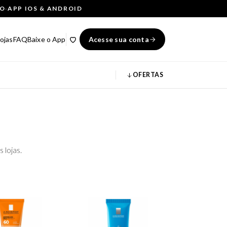
ÇO
·
APP IOS & ANDROID
ojas
FAQ
Baixe o App
Acesse sua conta
OFERTAS
 lojas.