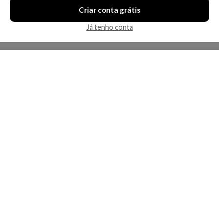
Criar conta grátis
Já tenho conta
A Kosmética
Redes Sociais
Baixe o App
Sobre nós