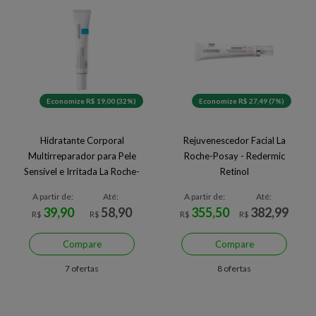
Economize R$ 19,00 (32%)
Economize R$ 27,49 (7%)
Hidratante Corporal
Rejuvenescedor Facial La
Multirreparador para Pele
Roche-Posay - Redermic
Sensível e Irritada La Roche-
Retinol
Posay Cicaplast Baume B5+
A partir de:
Até:
A partir de:
Até:
39,90
58,90
355,50
382,99
R$
R$
R$
R$
Compare
Compare
7 ofertas
8 ofertas