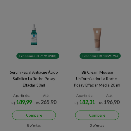
Economize R$ 75,91 (28%)
Economize R$ 14,59 (7%)
Sérum Facial Antiacne Ácido
BB Cream Mousse
Salicílico La Roche-Posay
Uniformizador La Roche-
Effaclar 30ml
Posay Effaclar Média 20 ml
Média
A partir de:
Até:
A partir de:
Até:
189,99
265,90
182,31
196,90
R$
R$
R$
R$
Compare
Compare
8 ofertas
5 ofertas