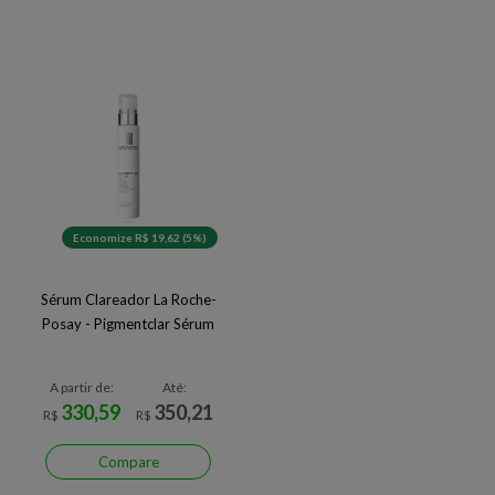
Economize R$ 19,62 (5%)
Sérum Clareador La Roche-
Posay - Pigmentclar Sérum
A partir de:
Até:
330,59
350,21
R$
R$
Compare