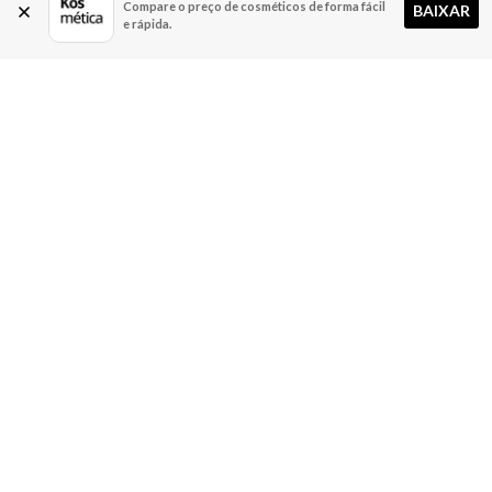
Compare o preço de cosméticos de forma fácil
BAIXAR
e rápida.
A Kosmética
Redes Sociais
Baixe o App
Sobre nós
Contato