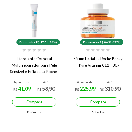
Economize R$ 17,81 (30%)
Economize R$ 84,91 (27%)
★
★
★
★
★
★
★
★
★
★
Hidratante Corporal
Sérum Facial La Roche Posay
Multirreparador para Pele
- Pure Vitamin C12 - 30g
Sensível e Irritada La Roche-
Posay Cicaplast Baume B5+
A partir de:
Até:
A partir de:
Até:
41,09
58,90
225,99
310,90
R$
R$
R$
R$
Compare
Compare
8 ofertas
7 ofertas