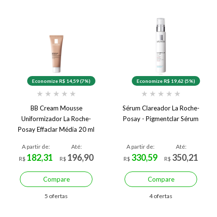
Economize R$ 14,59 (7%)
Economize R$ 19,62 (5%)
★
★
★
★
★
★
★
★
★
★
BB Cream Mousse
Sérum Clareador La Roche-
Uniformizador La Roche-
Posay - Pigmentclar Sérum
Posay Effaclar Média 20 ml
Média
A partir de:
Até:
A partir de:
Até:
182,31
196,90
330,59
350,21
R$
R$
R$
R$
Compare
Compare
5 ofertas
4 ofertas