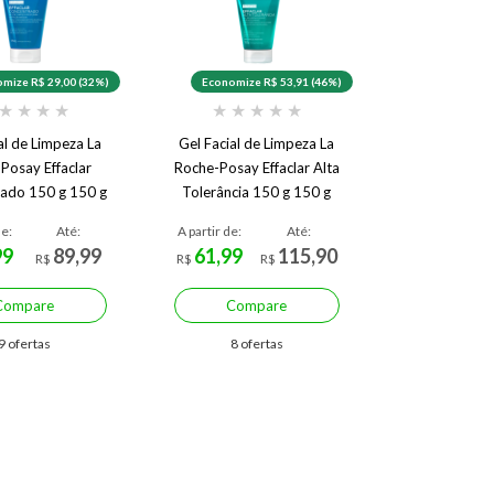
mize R$ 29,00 (32%)
Economize R$ 53,91 (46%)
★
★
★
★
★
★
★
★
★
al de Limpeza La
Gel Facial de Limpeza La
Posay Effaclar
Roche-Posay Effaclar Alta
ado 150 g 150 g
Tolerância 150 g 150 g
de:
Até:
A partir de:
Até:
99
89,99
61,99
115,90
R$
R$
R$
Compare
Compare
9 ofertas
8 ofertas