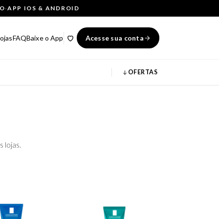
ÇO
·
APP IOS & ANDROID
ojas
FAQ
Baixe o App
Acesse sua conta
OFERTAS
 lojas.