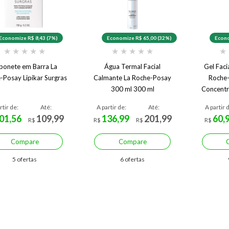
Economize R$ 8,43 (7%)
Economize R$ 65,00 (32%)
Econo
★
★
★
★
★
★
★
★
★
★
★
bonete em Barra La
Água Termal Facial
Gel Faci
-Posay Lipikar Surgras
Calmante La Roche-Posay
Roche-
300 ml 300 ml
Concentr
rtir de:
Até:
A partir de:
Até:
A partir 
01,56
109,99
136,99
201,99
60,
R$
R$
R$
R$
Compare
Compare
5 ofertas
6 ofertas