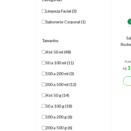
Limpeza Facial (3)
Sabonete Corporal (1)
Sa
Tamanho
Roche
Até 50 ml (48)
A pa
50 a 100 ml (11)
1
R$
100 a 200 ml (3)
200 a 500 ml (12)
Até 50 g (14)
50 a 100 g (18)
100 a 200 g (6)
200 a 500 g (6)