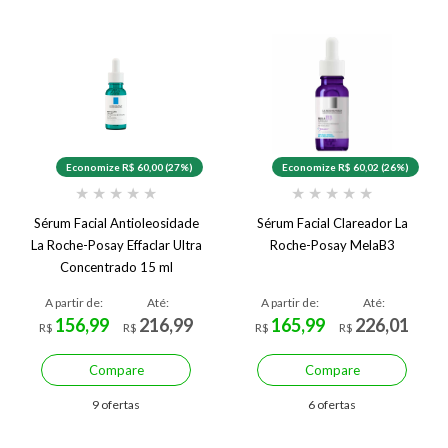
Economize R$ 60,00 (27%)
Economize R$ 60,02 (26%)
★
★
★
★
★
★
★
★
★
★
Sérum Facial Antioleosidade
Sérum Facial Clareador La
La Roche-Posay Effaclar Ultra
Roche-Posay MelaB3
Concentrado 15 ml
A partir de:
Até:
A partir de:
Até:
156,99
216,99
165,99
226,01
R$
R$
R$
R$
Compare
Compare
9 ofertas
6 ofertas