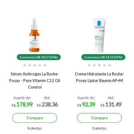
Economize R$ 59,37 (24%)
Economize R$ 39,10 (29%)
★
★
★
★
★
★
★
★
★
★
Sérum Antirrugas La Roche-
Creme Hidratante La Roche-
Posay - Pure Vitamin C12 Oil
Posay Lipkar Baume AP+M
Control
A partir de:
Até:
A partir de:
Até:
178,99
238,36
92,39
131,49
R$
R$
R$
R$
Compare
Compare
8 ofertas
3 ofertas