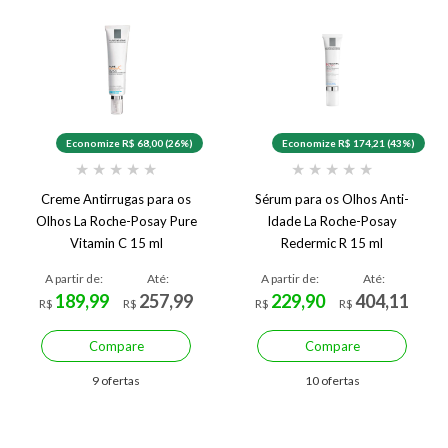
Economize R$ 68,00 (26%)
Economize R$ 174,21 (43%)
★
★
★
★
★
★
★
★
★
★
Creme Antirrugas para os
Sérum para os Olhos Anti-
Olhos La Roche-Posay Pure
Idade La Roche-Posay
Vitamin C 15 ml
Redermic R 15 ml
A partir de:
Até:
A partir de:
Até:
189,99
257,99
229,90
404,11
R$
R$
R$
R$
Compare
Compare
9 ofertas
10 ofertas