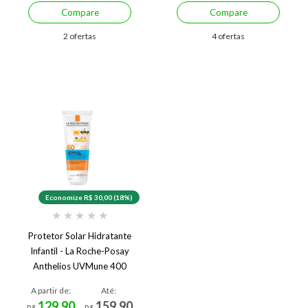
Compare
Compare
2 ofertas
4 ofertas
Economize R$ 30,00 (18%)
★
★
★
★
★
Protetor Solar Hidratante
Infantil - La Roche-Posay
Anthelios UVMune 400
Dermo-Pediatrics FPS60 -
A partir de:
Até:
75ml
129,90
159,90
R$
R$