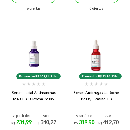
6 ofertas
6 ofertas
Economize R$ 108,23 (31%)
Economize R$ 92,80 (22%)
★
★
★
★
★
★
★
★
★
★
Sérum Facial Antimanchas
Sérum Antirrugas La Roche
Mela B3 La Roche Posay
Posay - Retinol B3
A partir de:
Até:
A partir de:
Até:
231,99
340,22
319,90
412,70
R$
R$
R$
R$