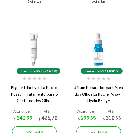
6 ofertas
6 ofertas
Economize R$ 85,71 (20%)
Economize R$ 11,00 (3%)
★
★
★
★
★
★
★
★
★
★
Pigmentclar Eyes La Roche-
Sérum Reparador para Área
Posay - Tratamento para o
dos Olhos La Roche Posay -
Contorno dos Olhos
Hyalu B5 Eye
A partir de:
Até:
A partir de:
Até:
340,99
426,70
299,99
310,99
R$
R$
R$
R$
Compare
Compare