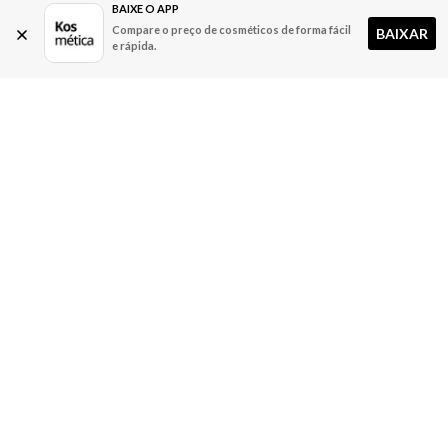
BAIXE O APP
Compare o preço de cosméticos de forma fácil
BAIXAR
e rápida.
A Kosmética
Redes Sociais
Baixe o App
Sobre nós