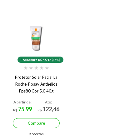
Economize R$ 46,47 (37%)
★
★
★
★
★
Protetor Solar Facial La
Roche-Posay Anthelios
Fps80 Cor 5.0 40g
A partir de:
Até:
75,99
122,46
R$
R$
Compare
8 ofertas