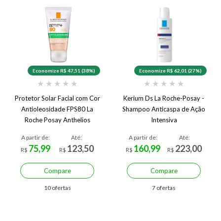
Economize R$ 47,51 (38%)
Economize R$ 62,01 (27%)
★
★
★
★
★
★
★
★
★
★
Protetor Solar Facial com Cor
Kerium Ds La Roche-Posay -
Antioleosidade FPS80 La
Shampoo Anticaspa de Ação
Roche Posay Anthelios
Intensiva
Airlicium+ 40g
A partir de:
Até:
A partir de:
Até:
75,99
123,50
160,99
223,00
R$
R$
R$
R$
Compare
Compare
10 ofertas
7 ofertas