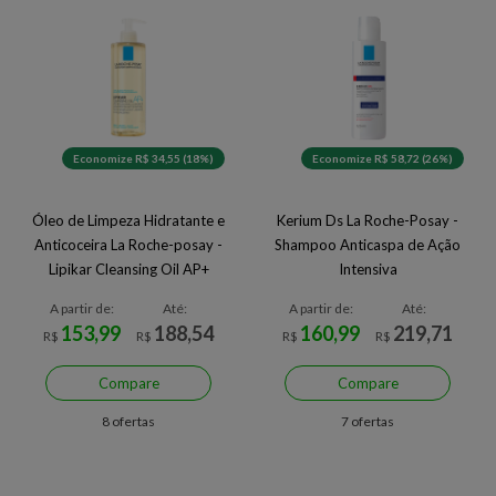
Economize R$ 34,55 (18%)
Economize R$ 58,72 (26%)
Óleo de Limpeza Hidratante e
Kerium Ds La Roche-Posay -
Anticoceira La Roche-posay -
Shampoo Anticaspa de Ação
Lipikar Cleansing Oil AP+
Intensiva
A partir de:
Até:
A partir de:
Até:
153,99
188,54
160,99
219,71
R$
R$
R$
R$
Compare
Compare
8 ofertas
7 ofertas