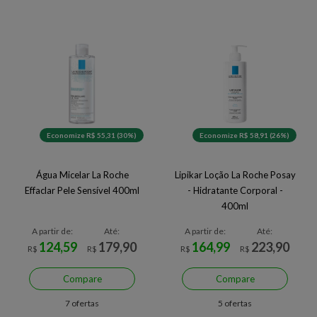
Economize R$ 55,31 (30%)
Economize R$ 58,91 (26%)
Água Micelar La Roche
Lipikar Loção La Roche Posay
Effaclar Pele Sensível 400ml
- Hidratante Corporal -
400ml
A partir de:
Até:
A partir de:
Até:
124,59
179,90
164,99
223,90
R$
R$
R$
R$
Compare
Compare
7 ofertas
5 ofertas