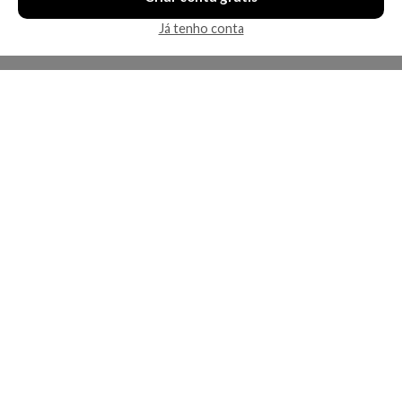
Já tenho conta
A Kosmética
Redes Sociais
Baixe o App
Sobre nós