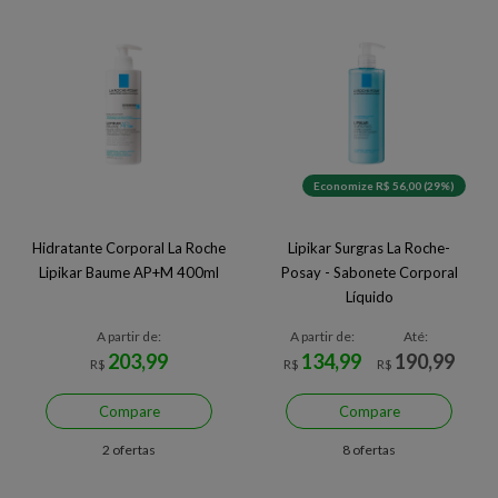
Economize R$ 56,00 (29%)
Hidratante Corporal La Roche
Lipikar Surgras La Roche-
Lipikar Baume AP+M 400ml
Posay - Sabonete Corporal
Líquido
A partir de:
A partir de:
Até:
203,99
134,99
190,99
R$
R$
R$
Compare
Compare
2 ofertas
8 ofertas