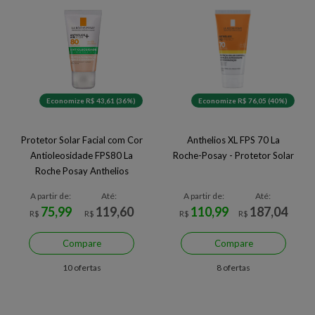
Economize R$ 43,61 (36%)
Economize R$ 76,05 (40%)
Protetor Solar Facial com Cor
Anthelios XL FPS 70 La
Antioleosidade FPS80 La
Roche-Posay - Protetor Solar
Roche Posay Anthelios
Airlicium+ 40g
A partir de:
Até:
A partir de:
Até:
75,99
119,60
110,99
187,04
R$
R$
R$
R$
Compare
Compare
10 ofertas
8 ofertas