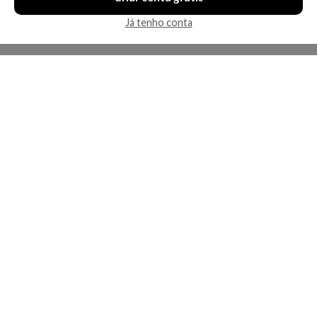
Já tenho conta
A Kosmética
Redes Sociais
Baixe o App
Sobre nós