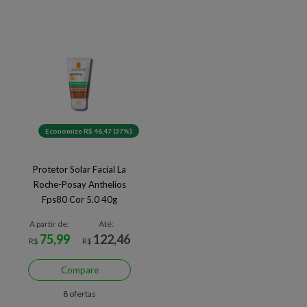
Economize R$ 46,47 (37%)
Protetor Solar Facial La
Roche-Posay Anthelios
Fps80 Cor 5.0 40g
A partir de:
Até:
75,99
122,46
R$
R$
Compare
8 ofertas