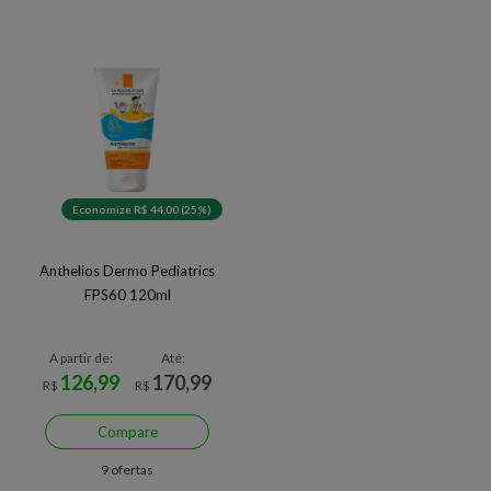
Economize R$ 44,00 (25%)
Anthelios Dermo Pediatrics
FPS60 120ml
A partir de:
Até:
126,99
170,99
R$
R$
Compare
9 ofertas