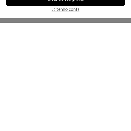
Já tenho conta
A Kosmética
Redes Sociais
Baixe o App
Sobre nós