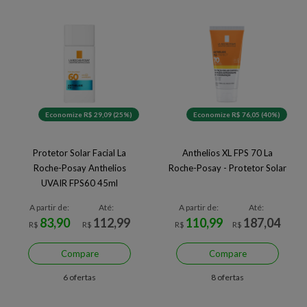
Economize R$ 29,09 (25%)
Economize R$ 76,05 (40%)
Protetor Solar Facial La
Anthelios XL FPS 70 La
Roche-Posay Anthelios
Roche-Posay - Protetor Solar
UVAIR FPS60 45ml
A partir de:
Até:
A partir de:
Até:
83,90
112,99
110,99
187,04
R$
R$
R$
R$
Compare
Compare
6 ofertas
8 ofertas