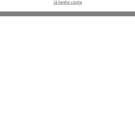
Já tenho conta
A Kosmética
Redes Sociais
Baixe o App
Sobre nós
Contato