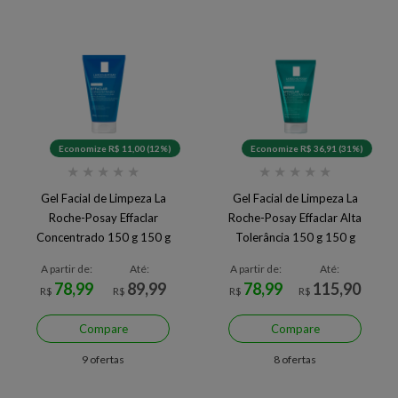
Economize R$ 11,00 (12%)
Economize R$ 36,91 (31%)
★
★
★
★
★
★
★
★
★
★
Gel Facial de Limpeza La
Gel Facial de Limpeza La
Roche-Posay Effaclar
Roche-Posay Effaclar Alta
Concentrado 150 g 150 g
Tolerância 150 g 150 g
A partir de:
Até:
A partir de:
Até:
78,99
89,99
78,99
115,90
R$
R$
R$
R$
Compare
Compare
9 ofertas
8 ofertas