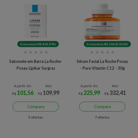
Economize R$ 8,43 (7%)
Economize R$ 106,42 (32%)
★
★
★
★
★
★
★
★
★
★
Sabonete em Barra La Roche-
Sérum Facial La Roche Posay
Posay Lipikar Surgras
- Pure Vitamin C12 - 30g
A partir de:
Até:
A partir de:
Até:
101,56
109,99
225,99
332,41
R$
R$
R$
R$
Compare
Compare
5 ofertas
7 ofertas