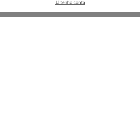
Já tenho conta
A Kosmética
Redes Sociais
Baixe o App
Sobre nós
Contato